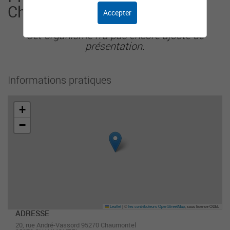
Chaumontel
Accepter
Cet organisme n'a pas encore ajouté de
présentation.
Informations pratiques
+
−
Leaflet
|
©
les contributeurs OpenStreetMap
, sous licence ODbL
ADRESSE
20, rue André-Vassord 95270 Chaumontel