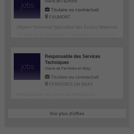
ge, désherbage, tonte...) et de travaux divers.
Mairie de Faumont
Titulaire ou contractuel
FAUMONT
L'Agent Territorial Spécialisé des Ecoles Maternel
les assiste le personnel enseignant pour la réce
ption, l'animation et l'hygiène des très jeunes en
fants, prépare et met en état de propreté les loca
ux et le matériel servant directement aux enfant
Responsable des Services
Techniques
s. En tant que membre de la communauté éduca
Mairie de Ferrières-en-Bray
tive, il p
Titulaire ou contractuel
FERRIERES EN BRAY
Responsable des services techniques
Voir plus d'offres