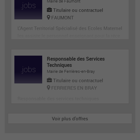
ge, désherbage, tonte...) et de travaux divers.
Mairie de Faumont
Titulaire ou contractuel
FAUMONT
L'Agent Territorial Spécialisé des Ecoles Maternel
les assiste le personnel enseignant pour la réce
ption, l'animation et l'hygiène des très jeunes en
fants, prépare et met en état de propreté les loca
ux et le matériel servant directement aux enfant
Responsable des Services
Techniques
s. En tant que membre de la communauté éduca
Mairie de Ferrières-en-Bray
tive, il p
Titulaire ou contractuel
FERRIERES EN BRAY
Responsable des services techniques
Voir plus d'offres