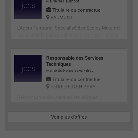
ge, désherbage, tonte...) et de travaux divers.
Mairie de Faumont
Titulaire ou contractuel
FAUMONT
L'Agent Territorial Spécialisé des Ecoles Maternel
les assiste le personnel enseignant pour la réce
ption, l'animation et l'hygiène des très jeunes en
fants, prépare et met en état de propreté les loca
ux et le matériel servant directement aux enfant
Responsable des Services
Techniques
s. En tant que membre de la communauté éduca
Mairie de Ferrières-en-Bray
tive, il p
Titulaire ou contractuel
FERRIERES EN BRAY
Responsable des services techniques
Voir plus d'offres