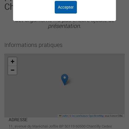
Chantilly
Accepter
Cet organisme n'a pas encore ajouté de
présentation.
Informations pratiques
+
−
Leaflet
|
©
les contributeurs OpenStreetMap
, sous licence ODbL
ADRESSE
11, avenue du Maréchal-Joffre BP 50119 60500 Chantilly Cedex