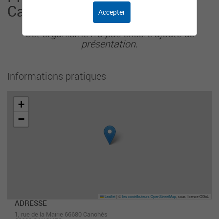
Canohès
Accepter
Cet organisme n'a pas encore ajouté de
présentation.
Informations pratiques
+
−
Leaflet
|
©
les contributeurs OpenStreetMap
, sous licence ODbL
ADRESSE
1, rue de la Mairie 66680 Canohès