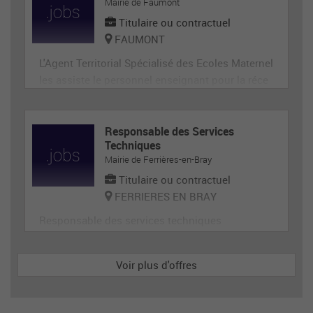
ge, désherbage, tonte...) et de travaux divers.
Mairie de Faumont
Titulaire ou contractuel
FAUMONT
L'Agent Territorial Spécialisé des Ecoles Maternel
les assiste le personnel enseignant pour la réce
ption, l'animation et l'hygiène des très jeunes en
fants, prépare et met en état de propreté les loca
ux et le matériel servant directement aux enfant
Responsable des Services
Techniques
s. En tant que membre de la communauté éduca
Mairie de Ferrières-en-Bray
tive, il p
Titulaire ou contractuel
FERRIERES EN BRAY
Responsable des services techniques
Voir plus d'offres