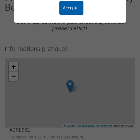
Beaubourg
Accepter
Cet organisme n'a pas encore ajouté de
présentation.
Informations pratiques
+
−
Leaflet
|
©
les contributeurs OpenStreetMap
, sous licence ODbL
ADRESSE
30, rue de Paris 77183 Croissy Beaubourg