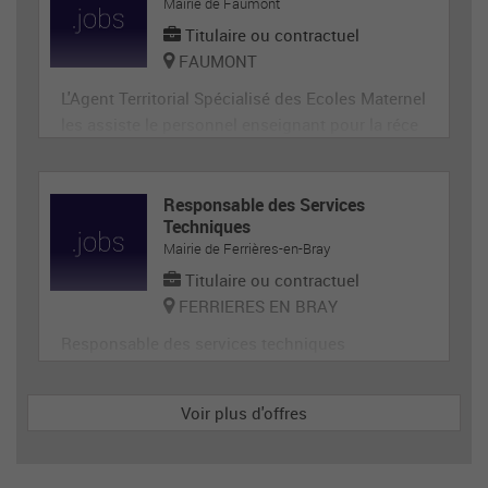
ge, désherbage, tonte...) et de travaux divers.
Mairie de Faumont
Titulaire ou contractuel
FAUMONT
L'Agent Territorial Spécialisé des Ecoles Maternel
les assiste le personnel enseignant pour la réce
ption, l'animation et l'hygiène des très jeunes en
fants, prépare et met en état de propreté les loca
ux et le matériel servant directement aux enfant
Responsable des Services
Techniques
s. En tant que membre de la communauté éduca
Mairie de Ferrières-en-Bray
tive, il p
Titulaire ou contractuel
FERRIERES EN BRAY
Responsable des services techniques
Voir plus d'offres