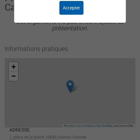
Castres-Gironde
Accepter
Cet organisme n'a pas encore ajouté de
présentation.
Informations pratiques
+
−
Leaflet
|
©
les contributeurs OpenStreetMap
, sous licence ODbL
ADRESSE
1, place de la Mairie 33640 Castres-Gironde