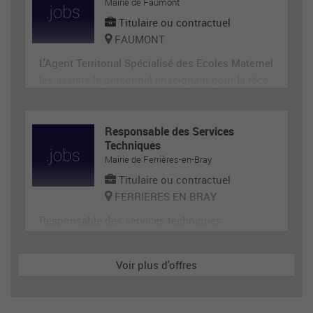
ge, désherbage, tonte...) et de travaux divers.
Mairie de Faumont
Titulaire ou contractuel
FAUMONT
L'Agent Territorial Spécialisé des Ecoles Maternel
les assiste le personnel enseignant pour la réce
ption, l'animation et l'hygiène des très jeunes en
fants, prépare et met en état de propreté les loca
ux et le matériel servant directement aux enfant
Responsable des Services
Techniques
s. En tant que membre de la communauté éduca
Mairie de Ferrières-en-Bray
tive, il p
Titulaire ou contractuel
FERRIERES EN BRAY
Responsable des services techniques
Voir plus d'offres