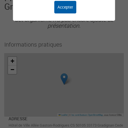
Gradignan
Accepter
Cet organisme n'a pas encore ajouté de
présentation.
Informations pratiques
+
−
Leaflet
|
©
les contributeurs OpenStreetMap
, sous licence ODbL
ADRESSE
Hôtel de Ville Allée Gaston-Rodrigues CS 50105 33173 Gradignan Cede