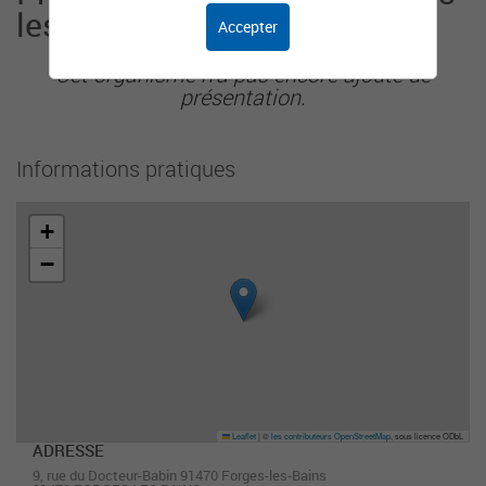
les-Bains
Accepter
Cet organisme n'a pas encore ajouté de
présentation.
Informations pratiques
+
−
Leaflet
|
©
les contributeurs OpenStreetMap
, sous licence ODbL
ADRESSE
9, rue du Docteur-Babin 91470 Forges-les-Bains