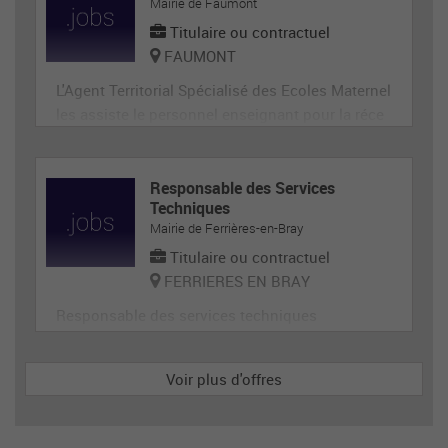
ge, désherbage, tonte...) et de travaux divers.
Mairie de Faumont
Titulaire ou contractuel
FAUMONT
L'Agent Territorial Spécialisé des Ecoles Maternel
les assiste le personnel enseignant pour la réce
ption, l'animation et l'hygiène des très jeunes en
fants, prépare et met en état de propreté les loca
ux et le matériel servant directement aux enfant
Responsable des Services
Techniques
s. En tant que membre de la communauté éduca
Mairie de Ferrières-en-Bray
tive, il p
Titulaire ou contractuel
FERRIERES EN BRAY
Responsable des services techniques
Voir plus d'offres