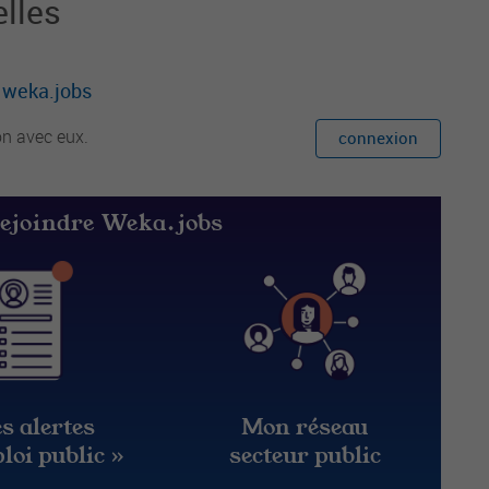
lles
r weka.jobs
on avec eux.
connexion
rejoindre Weka.jobs
s alertes
Mon réseau
loi public »
secteur public