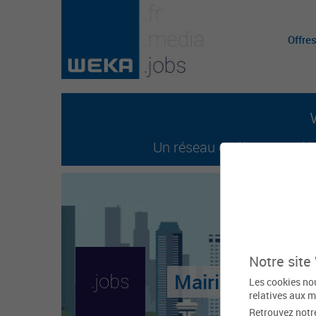
Offre
Un réseau entièrement dédi
Notre site
Mairie de Colom
Les cookies nou
relatives aux m
Retrouvez notr