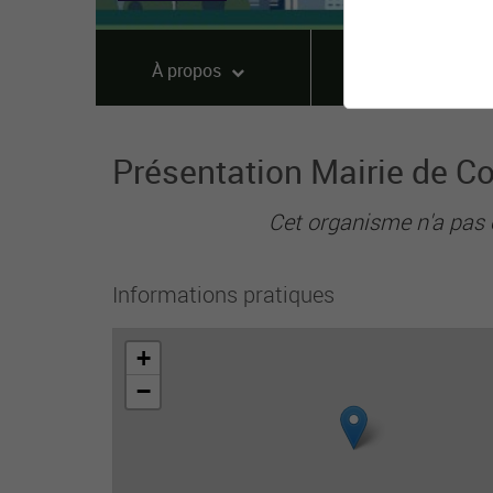
À propos
Offres
Présentation Mairie de C
Cet organisme n'a pas 
Informations pratiques
+
−