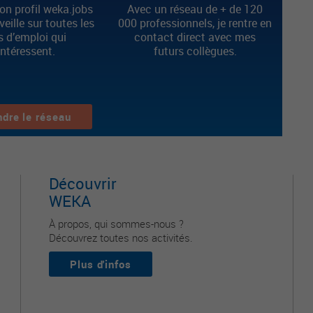
n profil weka.jobs
Avec un réseau de + de 120
 veille sur toutes les
000 professionnels, je rentre en
s d’emploi qui
contact direct avec mes
intéressent.
futurs collègues.
ndre le réseau
Découvrir
WEKA
À propos, qui sommes-nous ?
Découvrez toutes nos activités.
Plus d'infos