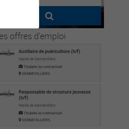
es offres d'emploi
Auxiliaire de puériculture (h/f)
Mairie de Gennevilliers
Titulaire ou contractuel
GENNEVILLIERS
Responsable de structure jeunesse
(h/f)
Mairie de Gennevilliers
Titulaire ou contractuel
GENNEVILLIERS