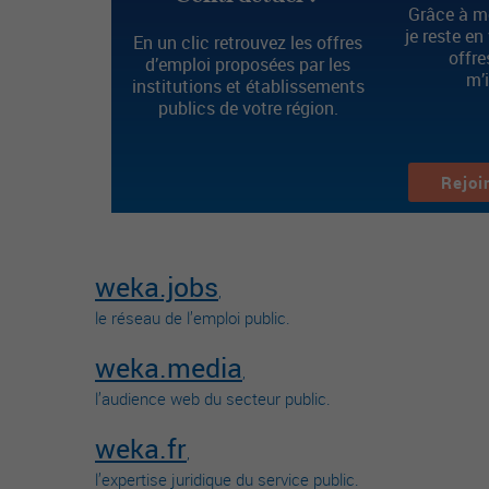
Grâce à mo
je reste en
En un clic retrouvez les offres
offre
d’emploi proposées par les
m’
institutions et établissements
publics de votre région.
Rejoi
weka.jobs
,
le réseau de l’emploi public.
weka.media
,
l’audience web du secteur public.
weka.fr
,
l’expertise juridique du service public.