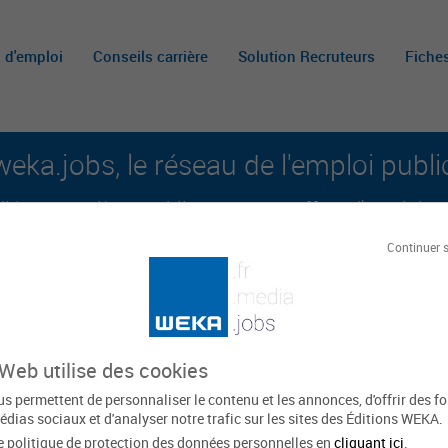
s d'emploi
Conseils carrière
Solution Recruteurs
Fiche
weka.jobs, le réseau de l'emploi publi
é aux carrières publiques et aux offres d'emploi sur 
Continuer 
A
m
c
 Web utilise des cookies
belles
s permettent de personnaliser le contenu et les annonces, d'offrir des f
édias sociaux et d'analyser notre trafic sur les sites des Éditions WEKA.
e politique de protection des données personnelles en
cliquant ici
.