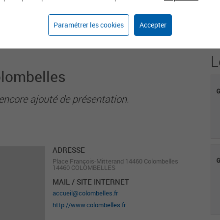
1
Paramétrer les cookies
Accepter
Agent sur weka.jobs
L
olombelles
encore ajouté de présentation.
ADRESSE
Place François-Mitterand 14460 Colombelles
14460 COLOMBELLES
MAIL / SITE INTERNET
accueil@colombelles.fr
http://www.colombelles.fr