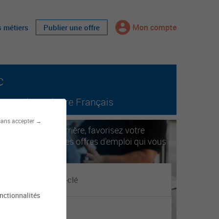
Mon compte
s métiers
Publier une offre
c
tout le territoire Français
sans accepter →
ccélérez votre carrière, favorisez votre
obilité. Trouvez les offres d'emploi qui vous
orrespondent.
onctionnalités