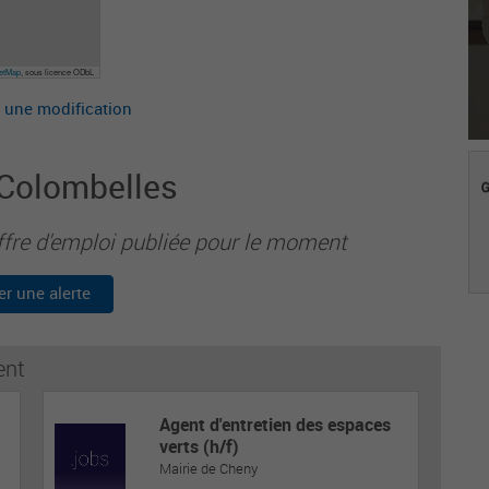
eetMap
, sous licence ODbL
 une modification
 Colombelles
ffre d'emploi publiée pour le moment
er une alerte
ent
Agent d'entretien des espaces
verts (h/f)
Mairie de Cheny