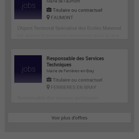
ge, désherbage, tonte...) et de travaux divers.
Mairie de Faumont
Titulaire ou contractuel
FAUMONT
L'Agent Territorial Spécialisé des Ecoles Maternel
les assiste le personnel enseignant pour la réce
ption, l'animation et l'hygiène des très jeunes en
fants, prépare et met en état de propreté les loca
ux et le matériel servant directement aux enfant
Responsable des Services
Techniques
s. En tant que membre de la communauté éduca
Mairie de Ferrières-en-Bray
tive, il p
Titulaire ou contractuel
FERRIERES EN BRAY
Responsable des services techniques
Voir plus d'offres