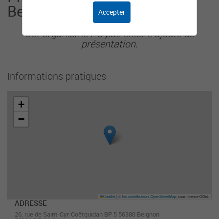
Beignon
Accepter
Cet organisme n'a pas encore ajouté de
présentation.
Informations pratiques
+
−
Leaflet
|
©
les contributeurs OpenStreetMap
, sous licence ODbL
ADRESSE
26, rue de Saint-Cyr-Coëtquidan BP 5 56380 Beignon