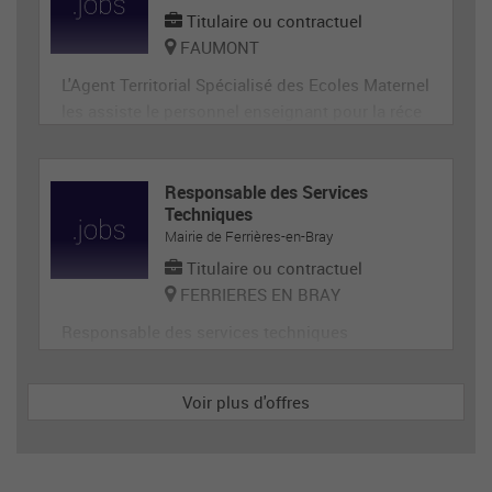
Titulaire ou contractuel
FAUMONT
L'Agent Territorial Spécialisé des Ecoles Maternel
les assiste le personnel enseignant pour la réce
ption, l'animation et l'hygiène des très jeunes en
fants, prépare et met en état de propreté les loca
ux et le matériel servant directement aux enfant
Responsable des Services
Techniques
s. En tant que membre de la communauté éduca
Mairie de Ferrières-en-Bray
tive, il p
Titulaire ou contractuel
FERRIERES EN BRAY
Responsable des services techniques
Voir plus d'offres