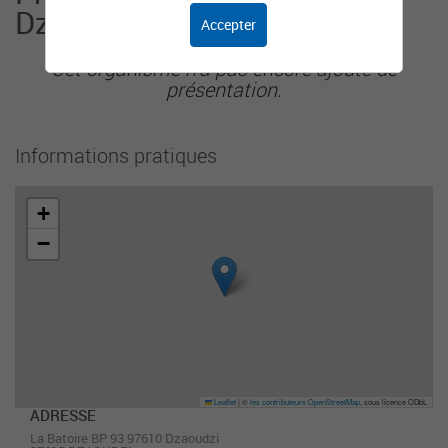
Dzaoudzi
Accepter
Cet organisme n'a pas encore ajouté de
présentation.
Informations pratiques
+
−
Leaflet
|
©
les contributeurs OpenStreetMap
, sous licence ODbL
ADRESSE
La Batoire BP 93 97610 Dzaoudzi