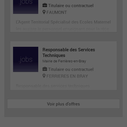
Titulaire ou contractuel
FAUMONT
L'Agent Territorial Spécialisé des Ecoles Maternel
les assiste le personnel enseignant pour la réce
ption, l'animation et l'hygiène des très jeunes en
fants, prépare et met en état de propreté les loca
ux et le matériel servant directement aux enfant
Responsable des Services
Techniques
s. En tant que membre de la communauté éduca
Mairie de Ferrières-en-Bray
tive, il p
Titulaire ou contractuel
FERRIERES EN BRAY
Responsable des services techniques
Voir plus d'offres