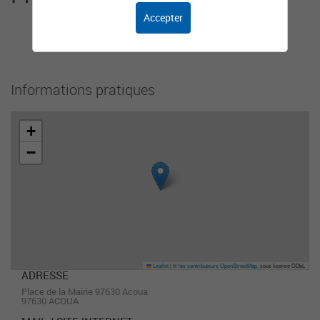
Accepter
Cet organisme n'a pas encore ajouté de
présentation.
Informations pratiques
+
−
Leaflet
|
©
les contributeurs OpenStreetMap
, sous licence ODbL
ADRESSE
Place de la Mairie 97630 Acoua
97630 ACOUA