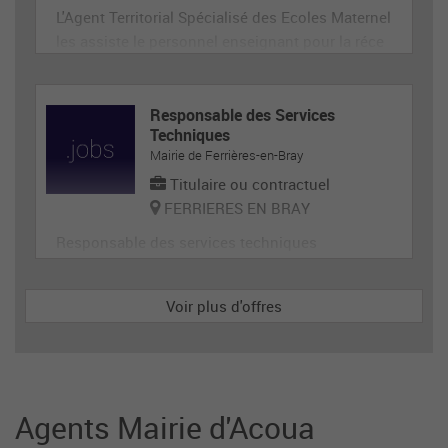
L'Agent Territorial Spécialisé des Ecoles Maternel
les assiste le personnel enseignant pour la réce
ption, l'animation et l'hygiène des très jeunes en
fants, prépare et met en état de propreté les loca
ux et le matériel servant directement aux enfant
Responsable des Services
Techniques
s. En tant que membre de la communauté éduca
Mairie de Ferrières-en-Bray
tive, il p
Titulaire ou contractuel
FERRIERES EN BRAY
Responsable des services techniques
Voir plus d'offres
Agents Mairie d'Acoua