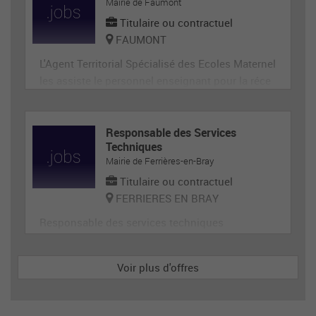
ge, désherbage, tonte...) et de travaux divers.
Mairie de Faumont
Titulaire ou contractuel
FAUMONT
L'Agent Territorial Spécialisé des Ecoles Maternel
les assiste le personnel enseignant pour la réce
ption, l'animation et l'hygiène des très jeunes en
fants, prépare et met en état de propreté les loca
ux et le matériel servant directement aux enfant
Responsable des Services
Techniques
s. En tant que membre de la communauté éduca
Mairie de Ferrières-en-Bray
tive, il p
Titulaire ou contractuel
FERRIERES EN BRAY
Responsable des services techniques
Voir plus d'offres