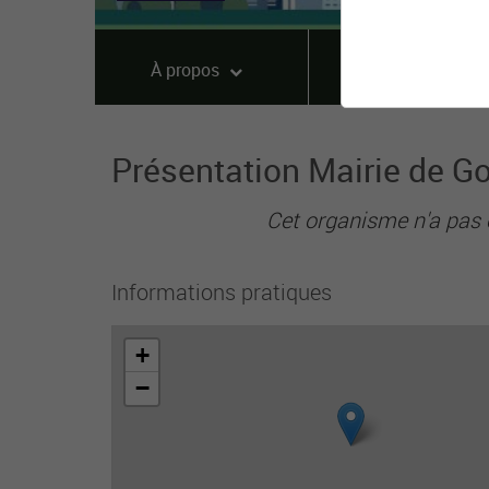
À propos
Offres
Présentation Mairie de G
Cet organisme n'a pas 
Informations pratiques
+
−