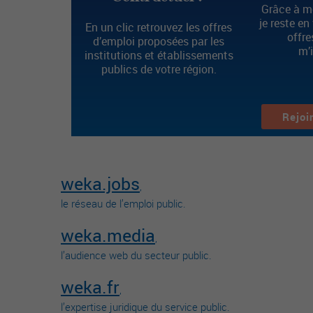
Grâce à mo
je reste en
En un clic retrouvez les offres
offre
d’emploi proposées par les
m’
institutions et établissements
publics de votre région.
Rejoi
weka.jobs
,
le réseau de l’emploi public.
weka.media
,
l’audience web du secteur public.
weka.fr
,
l’expertise juridique du service public.