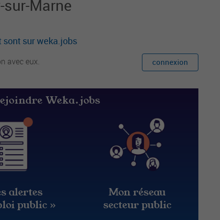
y-sur-Marne
 sont sur weka.jobs
on avec eux.
connexion
rejoindre Weka.jobs
s alertes
Mon réseau
loi public »
secteur public