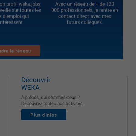
n profil weka.jobs
Avec un réseau de + de 120
 veille sur toutes les
000 professionnels, je rentre en
s d’emploi qui
contact direct avec mes
intéressent.
futurs collègues.
ndre le réseau
Découvrir
WEKA
À propos, qui sommes-nous ?
Découvrez toutes nos activités.
Plus d'infos