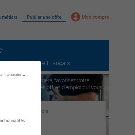
Mon compte
s métiers
Publier une offre
c
tout le territoire Français
sans accepter →
ccélérez votre carrière, favorisez votre
obilité. Trouvez les offres d'emploi qui vous
orrespondent.
onctionnalités