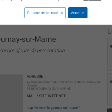
2
Paramétrer les cookies
Accepter
Agents sur weka.jobs
L
ournay-sur-Marne
encore ajouté de présentation.
ADRESSE
Avenue du Maréchal-Foch BP 11 93460 Gournay-sur
-Marne
93460 GOURNAY SUR MARNE
MAIL / SITE INTERNET
http://www.ville-gournay-sur-marne.fr