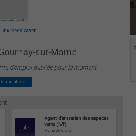
eetMap
, sous licence ODbL
 une modification
e Gournay-sur-Marne
ffre d'emploi publiée pour le moment
er une alerte
ent
Agent d'entretien des espaces
verts (h/f)
Mairie de Cheny