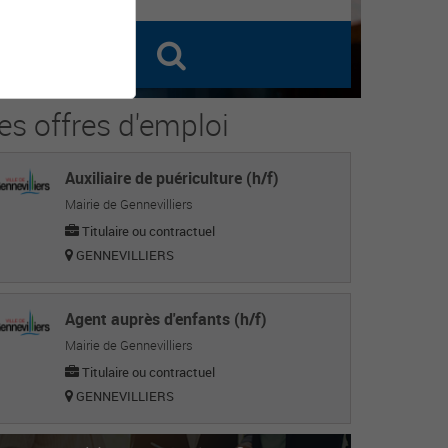
es offres d'emploi
Auxiliaire de puériculture (h/f)
Mairie de Gennevilliers
Titulaire ou contractuel
GENNEVILLIERS
Agent auprès d'enfants (h/f)
Mairie de Gennevilliers
Titulaire ou contractuel
GENNEVILLIERS