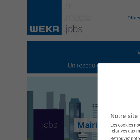
Offre
Un réseau entièrement dédi
Notre site
Mairie de Gour
Les cookies nou
relatives aux m
Retrouvez notr