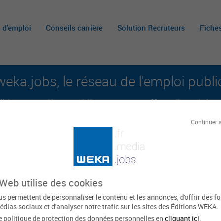
s d'emploi
Conseils carrière
Solution Recruteurs
Fiche
weka.jobs, le réseau de l'emploi publi
é aux carrières publiques et aux offres d'emploi sur 
Continuer 
A
m
c
 Web utilise des cookies
nay-sur-Marne
s permettent de personnaliser le contenu et les annonces, d'offrir des f
édias sociaux et d'analyser notre trafic sur les sites des Éditions WEKA.
e politique de protection des données personnelles en
cliquant ici
.