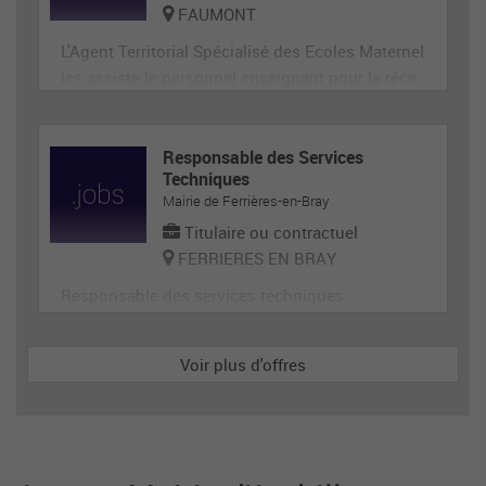
FAUMONT
L'Agent Territorial Spécialisé des Ecoles Maternel
les assiste le personnel enseignant pour la réce
ption, l'animation et l'hygiène des très jeunes en
fants, prépare et met en état de propreté les loca
ux et le matériel servant directement aux enfant
Responsable des Services
Techniques
s. En tant que membre de la communauté éduca
Mairie de Ferrières-en-Bray
tive, il p
Titulaire ou contractuel
FERRIERES EN BRAY
Responsable des services techniques
Voir plus d'offres