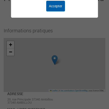
Accepter
Cet organisme n'a pas encore ajouté de
présentation.
Informations pratiques
+
−
Leaflet
|
©
les contributeurs OpenStreetMap
, sous licence ODbL
ADRESSE
20, rue Principale 37340 Ambillou
37340 AMBILLOU