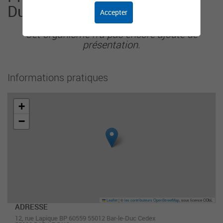
Duc
Accepter
Cet organisme n'a pas encore ajouté de
présentation.
Informations pratiques
+
−
Leaflet
|
©
les contributeurs OpenStreetMap
, sous licence ODbL
ADRESSE
12, rue Lapique BP 60559 55012 Bar-le-Duc Cedex