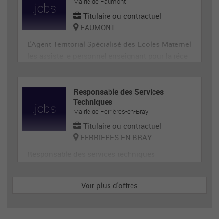
ge, désherbage, tonte...) et de travaux divers.
Mairie de Faumont
Titulaire ou contractuel
FAUMONT
L'Agent Territorial Spécialisé des Ecoles Maternel
les assiste le personnel enseignant pour la réce
ption, l'animation et l'hygiène des très jeunes en
fants, prépare et met en état de propreté les loca
ux et le matériel servant directement aux enfant
Responsable des Services
Techniques
s. En tant que membre de la communauté éduca
Mairie de Ferrières-en-Bray
tive, il p
Titulaire ou contractuel
FERRIERES EN BRAY
Responsable des services techniques
Voir plus d'offres