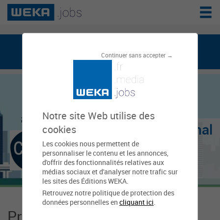
weka.jobs, le réseau de l'emploi public
Continuer sans accepter →
Notre site Web utilise des
CNRS - Centre national
cookies
Les cookies nous permettent de
de la recherche
personnaliser le contenu et les annonces,
d'offrir des fonctionnalités relatives aux
scientifique
médias sociaux et d'analyser notre trafic sur
les sites des Éditions WEKA.
Retrouvez notre politique de protection des
données personnelles en
cliquant ici
.
Présentation CNRS - Centre