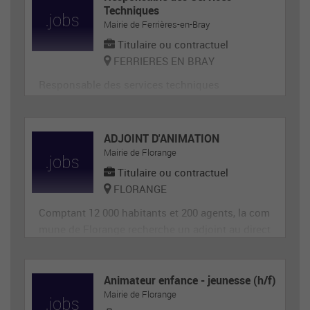
Techniques
Mairie de Ferrières-en-Bray
Titulaire ou contractuel
FERRIERES EN BRAY
Responsable des services techniques
ADJOINT D'ANIMATION
Mairie de Florange
Titulaire ou contractuel
FLORANGE
Comptant 12 000 habitants et 200 agents, la com
mune de Florange recherche un adjoint au direct
eur de site périscolaire, diplômé éventuellement
d'un BAFA ou BAFD, disposant d’une expérience
en animation et de compétences administrative
Animateur enfance - jeunesse (h/f)
Mairie de Florange
s, ainsi qu'en gestion d’équipe et en communica