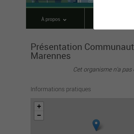
À propos
Offres
Présentation Communaut
Marennes
Cet organisme n'a pas 
Informations pratiques
+
−