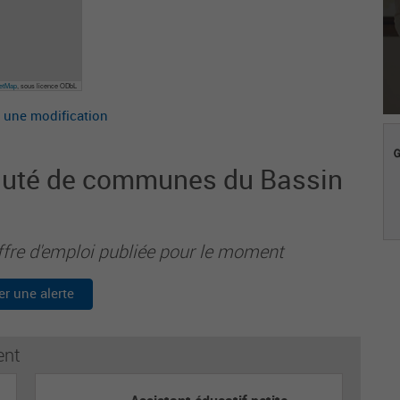
eetMap
, sous licence ODbL
 une modification
auté de communes du Bassin
ffre d'emploi publiée pour le moment
er une alerte
ent