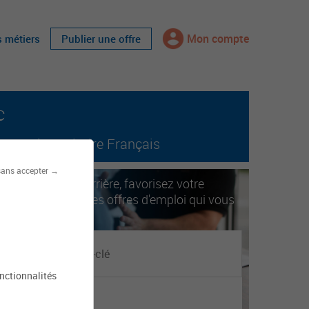
Mon compte
s métiers
Publier une offre
c
tout le territoire Français
sans accepter →
ccélérez votre carrière, favorisez votre
obilité. Trouvez les offres d'emploi qui vous
orrespondent.
onctionnalités