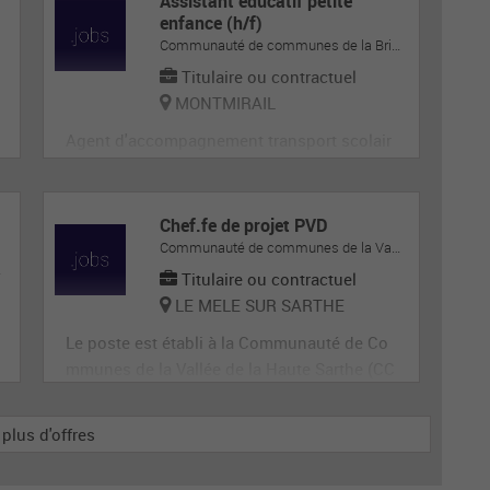
Assistant éducatif petite
enfance (h/f)
Communauté de communes de la Brie-Champenoise
Titulaire ou contractuel
MONTMIRAIL
Agent d'accompagnement transport scolair
e
Chef.fe de projet PVD
Communauté de communes de la Vallée de la Haute-Sarthe
onales
Titulaire ou contractuel
LE MELE SUR SARTHE
Le poste est établi à la Communauté de Co
mmunes de la Vallée de la Haute Sarthe (CC
VHS), 2 route de Paris à Le Mêle Sur Sarthe
(Orne).
 plus d'offres