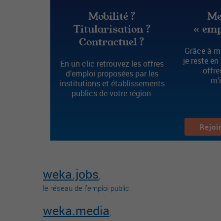
Mobilité ?
Me
Titularisation ?
« emp
Contractuel ?
Grâce à mo
je reste en
En un clic retrouvez les offres
offre
d’emploi proposées par les
m’
institutions et établissements
publics de votre région.
Rejoi
weka.jobs
,
le réseau de l’emploi public.
weka.media
,