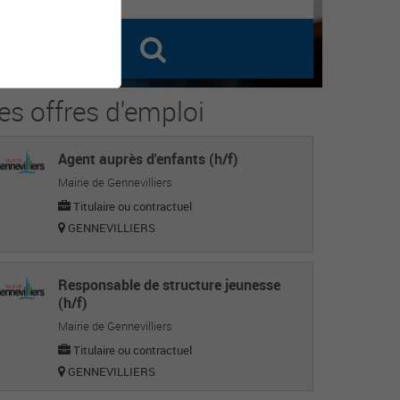
es offres d'emploi
Agent auprès d'enfants (h/f)
Mairie de Gennevilliers
Titulaire ou contractuel
GENNEVILLIERS
Responsable de structure jeunesse
(h/f)
Mairie de Gennevilliers
Titulaire ou contractuel
GENNEVILLIERS