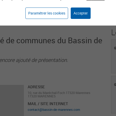
1
Paramétrer les cookies
Accepter
Agent sur weka.jobs
L
é de communes du Bassin de
encore ajouté de présentation.
ADRESSE
10, rue du Maréchal-Foch 17320 Marennes
17320 MARENNES
MAIL / SITE INTERNET
contact@bassin-de-marennes.com