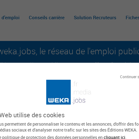
s d'emploi
Conseils carrière
Solution Recruteurs
Fiche
weka.jobs, le réseau de l'emploi publi
é aux carrières publiques et aux offres d'emploi sur 
Continuer 
A
m
c
 Web utilise des cookies
 communes du Bassin de
s permettent de personnaliser le contenu et les annonces, d'offrir des f
édias sociaux et d'analyser notre trafic sur les sites des Éditions WEKA.
e politique de protection des données personnelles en
cliquant ici
.