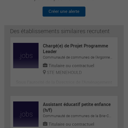
Créer une alerte
Des établissements similaires recrutent
Chargé(e) de Projet Programme
Leader
Communauté de communes de l'Argonne-Champenoise
Titulaire ou contractuel
STE MENEHOULD
Sous l’autorité de la Directrice de l’Aménagement
du Territoire en collaboration étroite avec le Prés
ident du GAL, le Président de la Communauté de
Communes de l’Argonne Champenoise et le Vice
Assistant éducatif petite enfance
-Président en charge de l’Aménagement du Territ
(h/f)
Communauté de communes de la Brie-Champenoise
oire
Titulaire ou contractuel