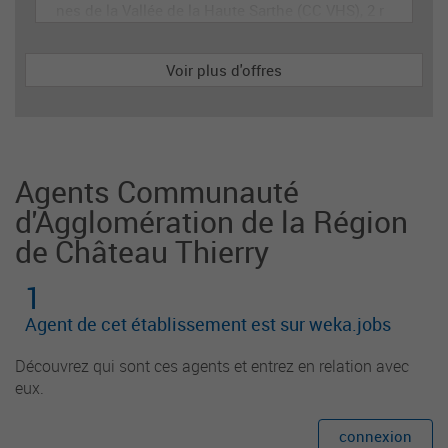
nes de la Vallée de la Haute Sarthe (CC VHS), 2 r
oute de Paris à Le Mêle Sur Sarthe (Orne).
Voir plus d'offres
Agents Communauté
d'Agglomération de la Région
de Château Thierry
1
Agent de cet établissement est sur weka.jobs
Découvrez qui sont ces agents et entrez en relation avec
eux.
connexion