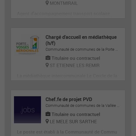
MONTMIRAIL
Agent d'accompagnement transport scolaire
Chargé d'accueil en médiathèque
(h/f)
Communauté de communes de la Porte des Vosges Méridionales
Titulaire ou contractuel
ST ETIENNE LES REMIR
La médiathèque intercommunale Le Cercle de la
Communauté de Communes de la Porte des Vos
ges Méridionales recherche un ou une chargé(e)
d'accueil polyvalent ; Accueil, Espace adolescen
Chef.fe de projet PVD
t et autres espaces
Communauté de communes de la Vallée de la Haute-Sarthe
Titulaire ou contractuel
LE MELE SUR SARTHE
Le poste est établi à la Communauté de Commu