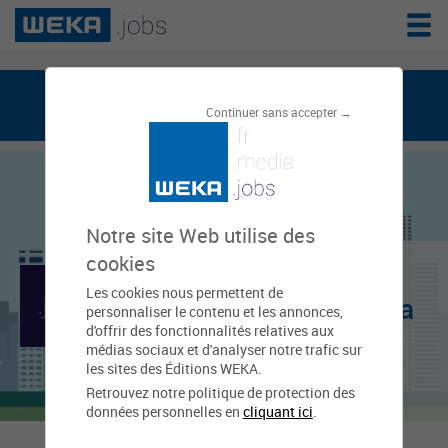
weka.jobs, le réseau de l'emploi public
Continuer sans accepter →
Notre site Web utilise des
Communauté
cookies
Les cookies nous permettent de
d'Agglomération de la
personnaliser le contenu et les annonces,
d'offrir des fonctionnalités relatives aux
Région de Château
médias sociaux et d'analyser notre trafic sur
les sites des Éditions WEKA.
Thierry
Retrouvez notre politique de protection des
données personnelles en
cliquant ici
.