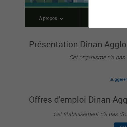
À propos
Offres
Présentation Dinan Aggl
Cet organisme n'a pas 
Suggérer
Offres d'emploi Dinan Ag
Cet établissement n'a pas d'o