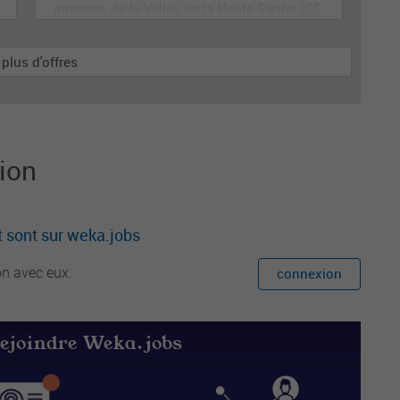
mmunes de la Vallée de la Haute Sarthe (CC
VHS), 2 route de Paris à Le Mêle Sur Sarthe
(Orne).
 plus d'offres
ion
 sont sur weka.jobs
on avec eux.
connexion
rejoindre Weka.jobs