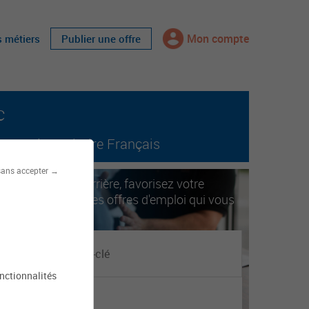
Mon compte
s métiers
Publier une offre
c
tout le territoire Français
sans accepter →
ccélérez votre carrière, favorisez votre
obilité. Trouvez les offres d'emploi qui vous
orrespondent.
onctionnalités