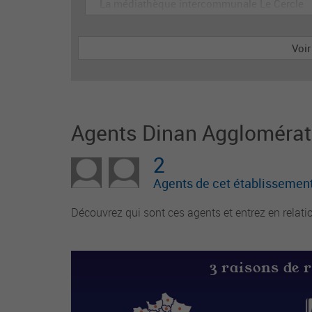
La médiathèque intercommunale Le Cercle
de la Communauté de Communes de la Por
te des Vosges Méridionales recherche un o
Voir
u une chargé(e) d'accueil polyvalent ; Accu
eil, Espace adolescent et autres espaces
Agents Dinan Agglomérat
2
Agents de cet établissement
Découvrez qui sont ces agents et entrez en relati
3 raisons de 