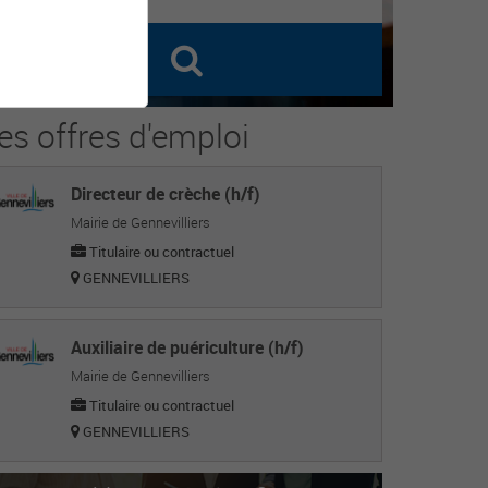
es offres d'emploi
Directeur de crèche (h/f)
Mairie de Gennevilliers
Titulaire ou contractuel
GENNEVILLIERS
Auxiliaire de puériculture (h/f)
Mairie de Gennevilliers
Titulaire ou contractuel
GENNEVILLIERS