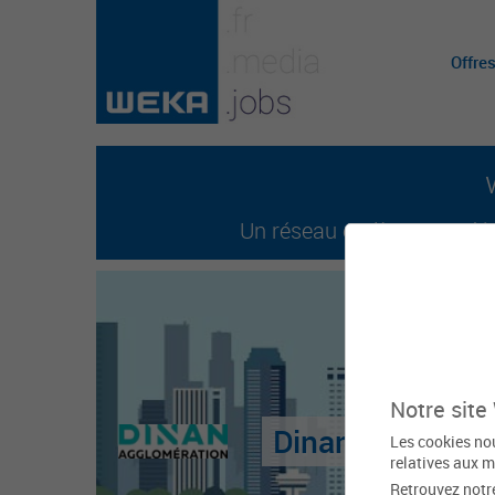
Offre
Un réseau entièrement dédi
Notre site
Dinan Agglomér
Les cookies nou
relatives aux m
Retrouvez notr