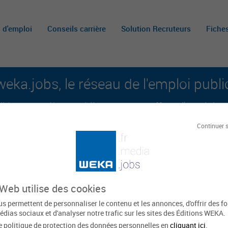
s d'emploi
Conseils carrière
Solution Recruteurs
Fiche
weka.jobs, le réseau de l'emploi publi
é aux carrières publiques et aux offres d'emploi sur 
Continuer 
A
m
c
 Web utilise des cookies
ation
s permettent de personnaliser le contenu et les annonces, d'offrir des f
édias sociaux et d'analyser notre trafic sur les sites des Éditions WEKA.
e politique de protection des données personnelles en
cliquant ici
.