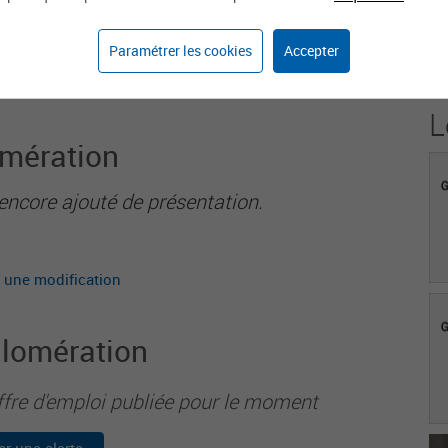
2
Paramétrer les cookies
Accepter
Agents sur weka.jobs
L
omération
encore ajouté de présentation.
 une modification
glomération
ffre d'emploi publiée pour le moment