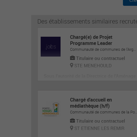
Cré
Des établissements similaires recrut
Chargé(e) de Projet
Programme Leader
Communauté de communes de l'Argonne-Champenoise
Titulaire ou contractuel
STE MENEHOULD
Sous l’autorité de la Directrice de l’Aménage
ment du Territoire en collaboration étroite a
vec le Président du GAL, le Président de la
Communauté de Communes de l’Argonne C
Chargé d'accueil en
hampenoise et le Vice-Président en charge
médiathèque (h/f)
Communauté de communes de la Porte des Vosges Méridi
de l’Aménagement du Territoire
Titulaire ou contractuel
ST ETIENNE LES REMIR