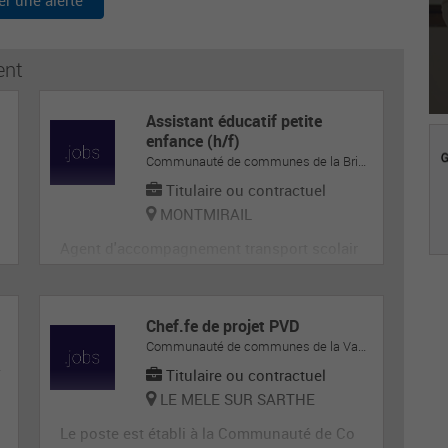
er une alerte
ent
Assistant éducatif petite
enfance (h/f)
Communauté de communes de la Brie-Champenoise
Titulaire ou contractuel
MONTMIRAIL
Agent d'accompagnement transport scolair
e
Chef.fe de projet PVD
Communauté de communes de la Vallée de la Haute-Sarthe
onales
Titulaire ou contractuel
LE MELE SUR SARTHE
Le poste est établi à la Communauté de Co