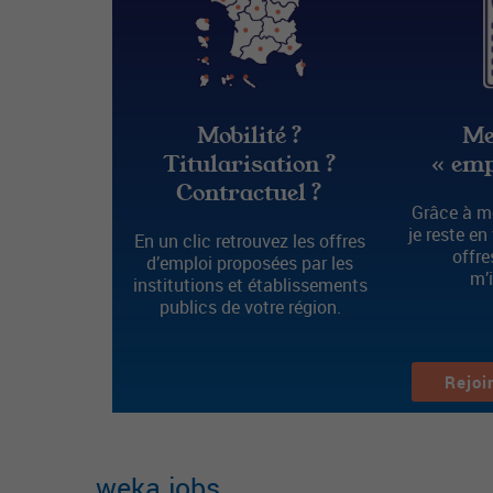
Mobilité ?
Me
Titularisation ?
« emp
Contractuel ?
Grâce à mo
je reste en
En un clic retrouvez les offres
offre
d’emploi proposées par les
m’
institutions et établissements
publics de votre région.
Rejoi
weka.jobs
,