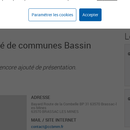
1
Paramétrer les cookies
Accepter
Agent sur weka.jobs
L
é de communes Bassin
encore ajouté de présentation.
ADRESSE
Bayard Route de la Combelle BP 31 63570 Brassac-l
es-Mines
63570 BRASSAC LES MINES
MAIL / SITE INTERNET
contact@ccbmm.fr