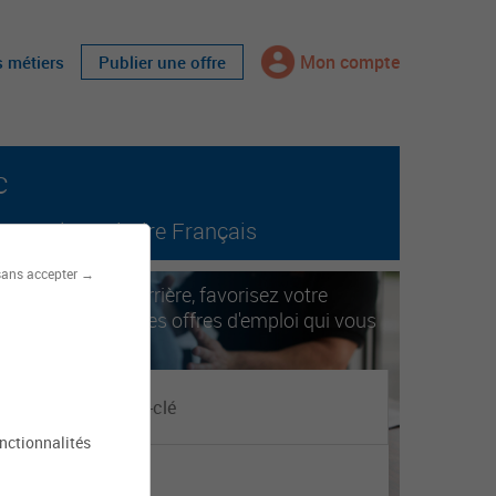
Mon compte
s métiers
Publier une offre
c
tout le territoire Français
sans accepter →
ccélérez votre carrière, favorisez votre
obilité. Trouvez les offres d'emploi qui vous
orrespondent.
onctionnalités