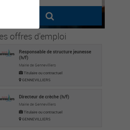
es offres d'emploi
Responsable de structure jeunesse
(h/f)
Mairie de Gennevilliers
Titulaire ou contractuel
GENNEVILLIERS
Directeur de crèche (h/f)
Mairie de Gennevilliers
Titulaire ou contractuel
GENNEVILLIERS