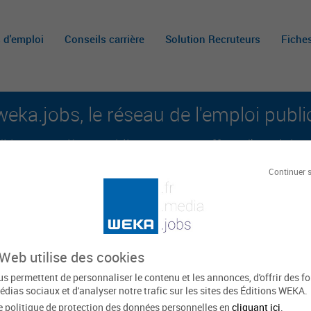
s d'emploi
Conseils carrière
Solution Recruteurs
Fiche
weka.jobs, le réseau de l'emploi publi
é aux carrières publiques et aux offres d'emploi sur 
Continuer 
A
m
c
 Web utilise des cookies
 communes Bassin Minier
s permettent de personnaliser le contenu et les annonces, d'offrir des f
édias sociaux et d'analyser notre trafic sur les sites des Éditions WEKA.
e politique de protection des données personnelles en
cliquant ici
.