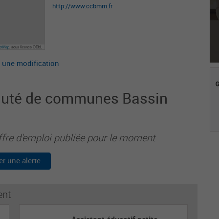
http://www.ccbmm.fr
eetMap
, sous licence ODbL
 une modification
auté de communes Bassin
ffre d'emploi publiée pour le moment
er une alerte
ent