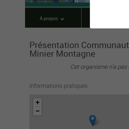
À propos
Offres
Présentation Communaut
Minier Montagne
Cet organisme n'a pas 
Informations pratiques
+
−