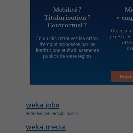
Mobilité ?
Me
Titularisation ?
« emp
Contractuel ?
Grâce à mo
je reste en
En un clic retrouvez les offres
offre
d’emploi proposées par les
m’
institutions et établissements
publics de votre région.
Rejoi
weka.jobs
,
le réseau de l’emploi public.
weka.media
,