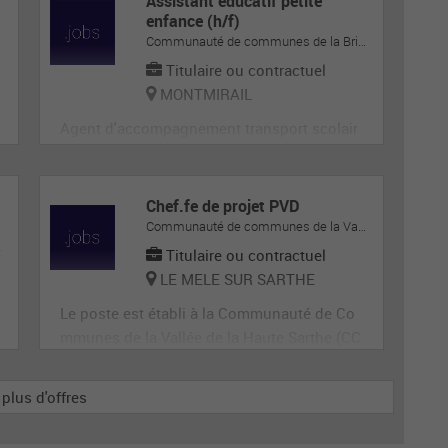
Assistant éducatif petite
enfance (h/f)
Communauté de communes de la Brie-Champenoise
Titulaire ou contractuel
MONTMIRAIL
Agent d'accompagnement transport scolair
e
Chef.fe de projet PVD
Communauté de communes de la Vallée de la Haute-Sarthe
onales
Titulaire ou contractuel
LE MELE SUR SARTHE
Le poste est établi à la Communauté de Co
mmunes de la Vallée de la Haute Sarthe (CC
VHS), 2 route de Paris à Le Mêle Sur Sarthe
(Orne).
 plus d'offres