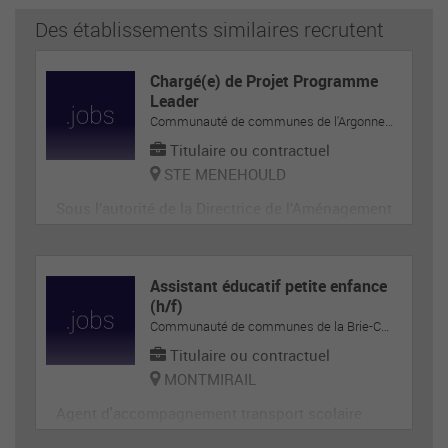
Des établissements similaires recrutent
Chargé(e) de Projet Programme
Leader
Communauté de communes de l'Argonne-Champenoise
Titulaire ou contractuel
STE MENEHOULD
Sous l’autorité de la Directrice de l’Aménagement
du Territoire en collaboration étroite avec le Prés
ident du GAL, le Président de la Communauté de
Communes de l’Argonne Champenoise et le Vice
Assistant éducatif petite enfance
-Président en charge de l’Aménagement du Territ
(h/f)
Communauté de communes de la Brie-Champenoise
oire
Titulaire ou contractuel
MONTMIRAIL
Agent d'accompagnement transport scolaire