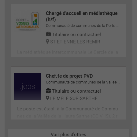
Chargé d'accueil en médiathèque
(h/f)
Communauté de communes de la Porte des Vosges Méridionales
Titulaire ou contractuel
ST ETIENNE LES REMIR
La médiathèque intercommunale Le Cercle de la
Communauté de Communes de la Porte des Vos
ges Méridionales recherche un ou une chargé(e)
d'accueil polyvalent ; Accueil, Espace adolescen
Chef.fe de projet PVD
t et autres espaces
Communauté de communes de la Vallée de la Haute-Sarthe
Titulaire ou contractuel
LE MELE SUR SARTHE
Le poste est établi à la Communauté de Commu
nes de la Vallée de la Haute Sarthe (CC VHS), 2 r
oute de Paris à Le Mêle Sur Sarthe (Orne).
Voir plus d'offres