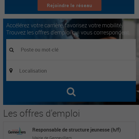
Rejoindre le réseau
Accélérez votre carrière, favorisez votre mobilité.
Trouvez les offres d'emploi qui vous correspondent.
Les offres d'emploi
Responsable de structure jeunesse (h/f)
Mairie de Gennevilliers