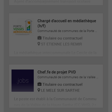
Agent d'accompagnement transport scolaire
Chargé d'accueil en médiathèque
(h/f)
Communauté de communes de la Porte des Vosges Méridionales
Titulaire ou contractuel
ST ETIENNE LES REMIR
La médiathèque intercommunale Le Cercle de la
Communauté de Communes de la Porte des Vos
ges Méridionales recherche un ou une chargé(e)
d'accueil polyvalent ; Accueil, Espace adolescen
Chef.fe de projet PVD
t et autres espaces
Communauté de communes de la Vallée de la Haute-Sarthe
Titulaire ou contractuel
LE MELE SUR SARTHE
Le poste est établi à la Communauté de Commu
nes de la Vallée de la Haute Sarthe (CC VHS), 2 r
oute de Paris à Le Mêle Sur Sarthe (Orne).