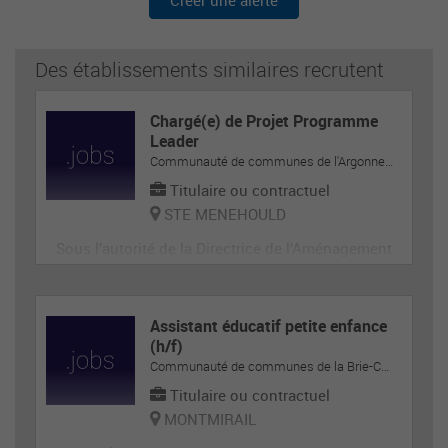
Créer une alerte
Des établissements similaires recrutent
Chargé(e) de Projet Programme
Leader
Communauté de communes de l'Argonne-Champenoise
Titulaire ou contractuel
STE MENEHOULD
Sous l’autorité de la Directrice de l’Aménagement
du Territoire en collaboration étroite avec le Prés
ident du GAL, le Président de la Communauté de
Communes de l’Argonne Champenoise et le Vice
Assistant éducatif petite enfance
-Président en charge de l’Aménagement du Territ
(h/f)
Communauté de communes de la Brie-Champenoise
oire
Titulaire ou contractuel
MONTMIRAIL