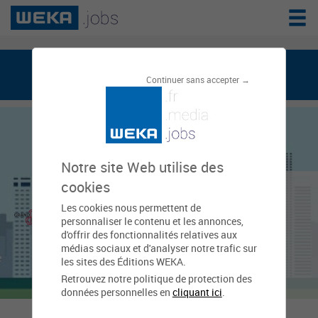
weka.jobs, le réseau de l'emploi public
Continuer sans accepter →
Notre site Web utilise des
Communauté
cookies
Les cookies nous permettent de
d'agglomération du
personnaliser le contenu et les annonces,
d'offrir des fonctionnalités relatives aux
Bassin de Bourg-en-
médias sociaux et d'analyser notre trafic sur
les sites des Éditions WEKA.
Bresse
Retrouvez notre politique de protection des
données personnelles en
cliquant ici
.