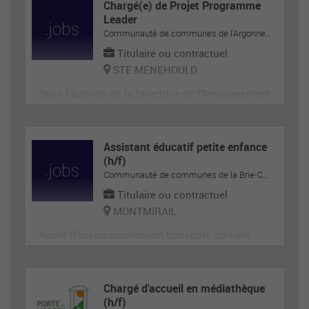
Chargé(e) de Projet Programme
Leader
Communauté de communes de l'Argonne-Champenoise
Titulaire ou contractuel
STE MENEHOULD
Sous l’autorité de la Directrice de l’Aménagement
du Territoire en collaboration étroite avec le Prés
ident du GAL, le Président de la Communauté de
Communes de l’Argonne Champenoise et le Vice
Assistant éducatif petite enfance
-Président en charge de l’Aménagement du Territ
(h/f)
Communauté de communes de la Brie-Champenoise
oire
Titulaire ou contractuel
MONTMIRAIL
Agent d'accompagnement transport scolaire
Chargé d'accueil en médiathèque
(h/f)