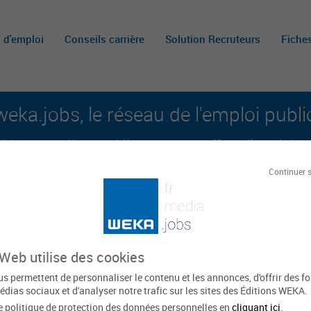
s d'emploi
Conseils carrière
Solution Recruteurs
Fiche
weka.jobs, le réseau de l'emploi publi
é aux carrières publiques et aux offres d'emploi sur 
Continuer 
A
m
c
 Web utilise des cookies
 communes du Genevois
s permettent de personnaliser le contenu et les annonces, d'offrir des f
édias sociaux et d'analyser notre trafic sur les sites des Éditions WEKA.
e politique de protection des données personnelles en
cliquant ici
.