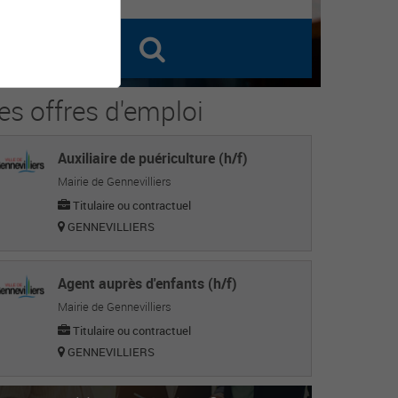
es offres d'emploi
Auxiliaire de puériculture (h/f)
Mairie de Gennevilliers
Titulaire ou contractuel
GENNEVILLIERS
Agent auprès d'enfants (h/f)
Mairie de Gennevilliers
Titulaire ou contractuel
GENNEVILLIERS