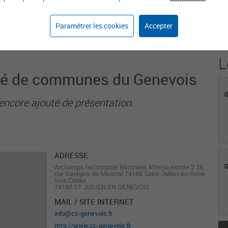
1
Paramétrer les cookies
Accepter
Agent sur weka.jobs
L
é de communes du Genevois
encore ajouté de présentation.
ADRESSE
Archamps technopole Bâtiment Athéna entrée 2 38,
rue Georges-de-Mestral 74166 Saint-Julien-en-Gene
vois Cedex
74160 ST JULIEN EN GENEVOIS
MAIL / SITE INTERNET
info@cc-genevois.fr
http://www.cc-genevois.fr