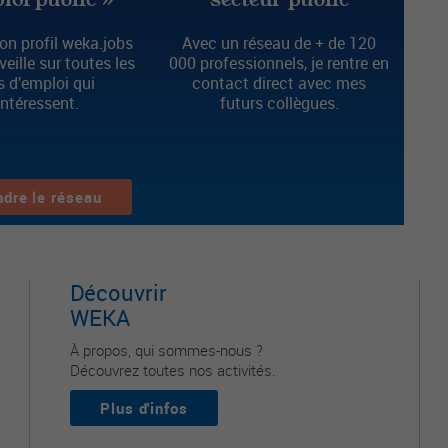
n profil weka.jobs
Avec un réseau de + de 120
 veille sur toutes les
000 professionnels, je rentre en
s d’emploi qui
contact direct avec mes
intéressent.
futurs collègues.
ndre le réseau
Découvrir
WEKA
À propos, qui sommes-nous ?
Découvrez toutes nos activités.
Plus d'infos