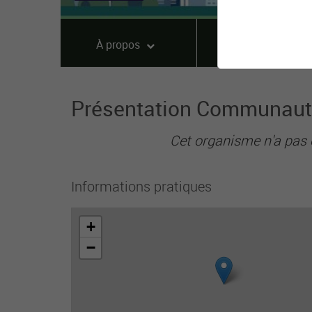
À propos
Offres
Présentation Communaut
Cet organisme n'a pas 
Informations pratiques
+
−