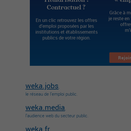
Contractuel ?
Grâce à mo
je reste en
En un clic retrouvez les offres
offre
d’emploi proposées par les
m’
institutions et établissements
publics de votre région.
Rejoi
weka.jobs
,
le réseau de l’emploi public.
weka.media
,
l’audience web du secteur public.
weka.fr
,