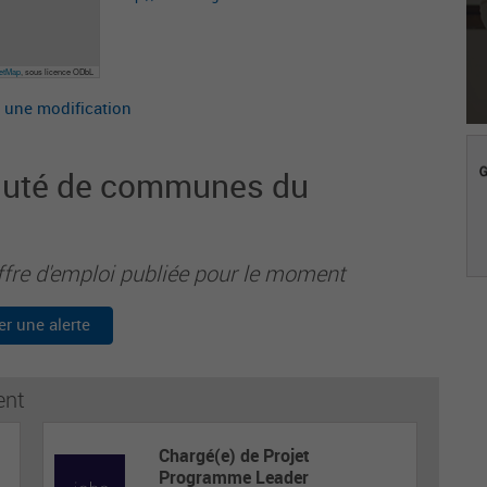
eetMap
, sous licence ODbL
 une modification
auté de communes du
ffre d'emploi publiée pour le moment
er une alerte
ent
Chargé(e) de Projet
Programme Leader