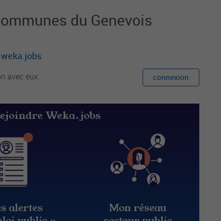
communes du Genevois
r weka.jobs
on avec eux.
connexion
rejoindre Weka.jobs
s alertes
Mon réseau
loi public »
secteur public