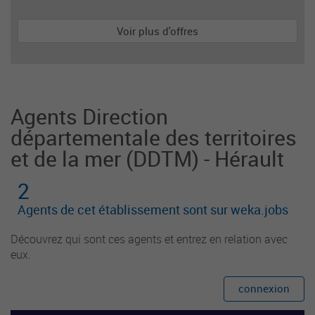
es participe à l'organisation et la mise en œuvre
de la politique documentaire et la mise en valeur
Voir plus d'offres
des collections. Il assure le service de lecture pu
blique et la promotion de la lecture auprès des u
sagers et partenaires institutionnels et associatif
s.
Agents Direction
départementale des territoires
et de la mer (DDTM) - Hérault
2
Agents de cet établissement sont sur weka.jobs
Découvrez qui sont ces agents et entrez en relation avec
eux.
connexion