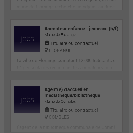
mune de Florange recherche un adjoint au direct
eur de site périscolaire, diplômé éventuellement
d'un BAFA ou BAFD, disposant d’une expérience
en animation et de compétences administrative
Animateur enfance - jeunesse (h/f)
Mairie de Florange
s, ainsi qu'en gestion d’équipe et en communica
tion (poste de 28h
Titulaire ou contractuel
FLORANGE
La ville de Florange comptant 12 000 habitants e
t 4 périscolaires recherche des animateurs pour
accueillir et animer en toute sécurité les enfants
dans le cadre des accueils de loisirs. Il est garan
t de la sécurité morale, physique et affective des
Agent(e) d’accueil en
médiathèque/bibliothèque
enfants. Il est responsable du groupe d'enfants
Mairie de Combles
et
Titulaire ou contractuel
COMBLES
L'agent de la bibliotheque communale de Combl