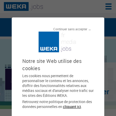
weka.jobs, le réseau de l'emploi public
Continuer sans accepter →
Notre site Web utilise des
Direction
cookies
Les cookies nous permettent de
départementale des
personnaliser le contenu et les annonces,
d'offrir des fonctionnalités relatives aux
territoires et de la mer
médias sociaux et d'analyser notre trafic sur
les sites des Éditions WEKA.
(DDTM) - Hérault
Retrouvez notre politique de protection des
données personnelles en
cliquant ici
.