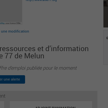
eetMap
, sous licence ODbL
 une modification
 ressources et d’information
le 77 de Melun
ffre d'emploi publiée pour le moment
er une alerte
ent