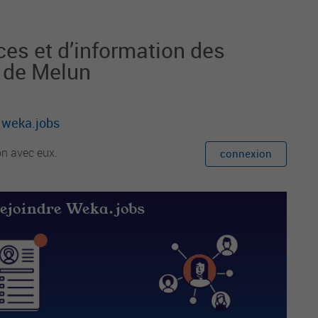
e la lecture auprès des usagers et partenair
es institutionnels et associatifs.
es et d’information des
7 de Melun
r weka.jobs
on avec eux.
connexion
rejoindre Weka.jobs