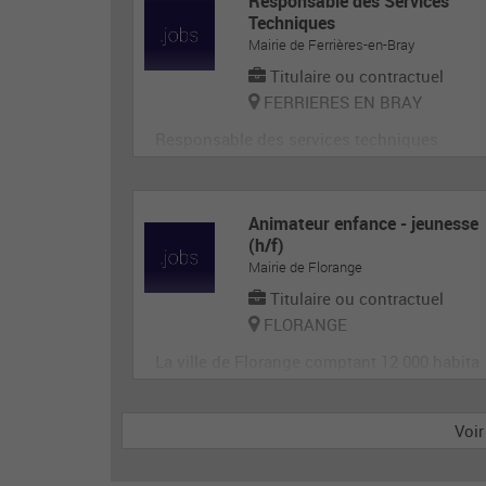
Responsable des Services
Techniques
Mairie de Ferrières-en-Bray
Titulaire ou contractuel
FERRIERES EN BRAY
Responsable des services techniques
Animateur enfance - jeunesse
(h/f)
Mairie de Florange
Titulaire ou contractuel
FLORANGE
La ville de Florange comptant 12 000 habita
nts et 4 périscolaires recherche des animate
urs pour accueillir et animer en toute sécuri
Voir
té les enfants dans le cadre des accueils de
loisirs. Il est garant de la sécurité morale, ph