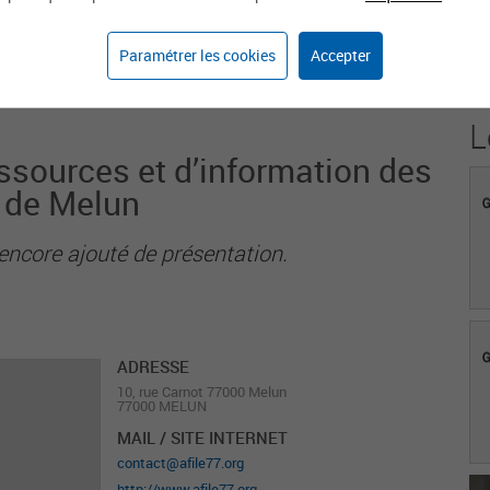
1
Paramétrer les cookies
Accepter
Agent sur weka.jobs
L
ssources et d’information des
7 de Melun
encore ajouté de présentation.
ADRESSE
10, rue Carnot 77000 Melun
77000 MELUN
MAIL / SITE INTERNET
contact@afile77.org
http://www.afile77.org