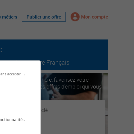
Mon compte
s métiers
Publier une offre
c
tout le territoire Français
sans accepter →
ccélérez votre carrière, favorisez votre
obilité. Trouvez les offres d'emploi qui vous
orrespondent.
onctionnalités