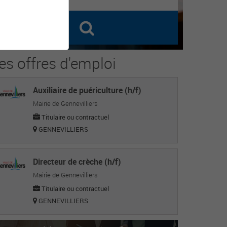
es offres d'emploi
Auxiliaire de puériculture (h/f)
Mairie de Gennevilliers
Titulaire ou contractuel
GENNEVILLIERS
Directeur de crèche (h/f)
Mairie de Gennevilliers
Titulaire ou contractuel
GENNEVILLIERS