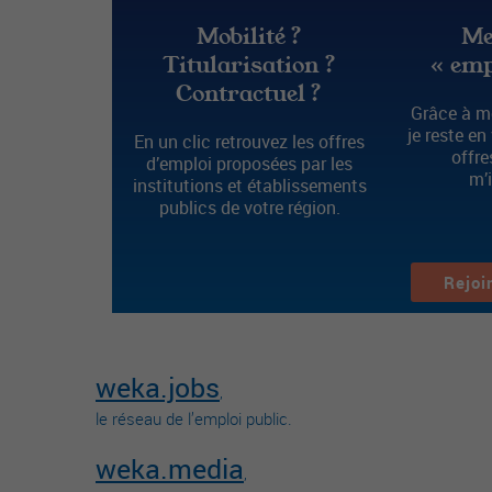
Mobilité ?
Me
Titularisation ?
« emp
Contractuel ?
Grâce à mo
je reste en
En un clic retrouvez les offres
offre
d’emploi proposées par les
m’
institutions et établissements
publics de votre région.
Rejoi
weka.jobs
,
le réseau de l’emploi public.
weka.media
,