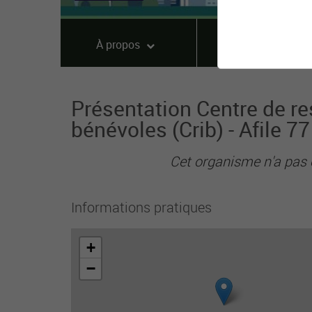
À propos
Offres
Présentation Centre de re
bénévoles (Crib) - Afile 7
Cet organisme n'a pas 
Informations pratiques
+
−