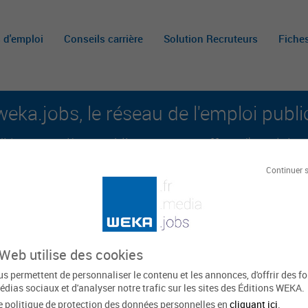
s d'emploi
Conseils carrière
Solution Recruteurs
Fiche
weka.jobs, le réseau de l'emploi publi
é aux carrières publiques et aux offres d'emploi sur 
Continuer 
A
m
c
 Web utilise des cookies
urces et d’information des
s permettent de personnaliser le contenu et les annonces, d'offrir des f
 - Afile 77 de Melun
édias sociaux et d'analyser notre trafic sur les sites des Éditions WEKA.
e politique de protection des données personnelles en
cliquant ici
.