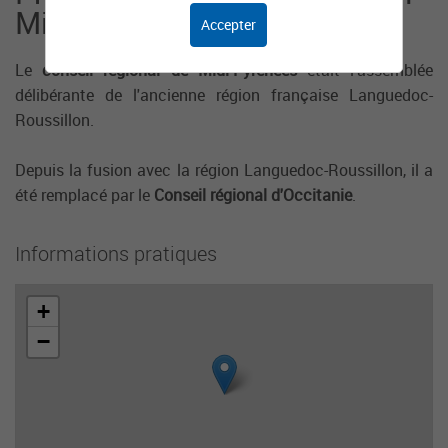
Midi-Pyrénées
Accepter
Le
conseil régional de Midi-Pyrénées
était l'assemblée
délibérante de l'ancienne région française Languedoc-
Roussillon.
Depuis la fusion avec la région Languedoc-Roussillon, il a
été remplacé par le
Conseil régional d'Occitanie
.
Informations pratiques
+
−