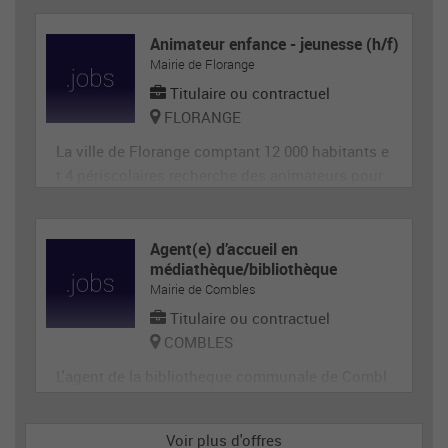
d'un BAFA ou BAFD, disposant d’une expérience
en animation et de compétences administrative
Animateur enfance - jeunesse (h/f)
Mairie de Florange
s, ainsi qu'en gestion d’équipe et en communica
tion (poste de 28h
Titulaire ou contractuel
FLORANGE
La ville de Florange comptant 12 000 habitants e
t 4 périscolaires recherche des animateurs pour
accueillir et animer en toute sécurité les enfants
dans le cadre des accueils de loisirs. Il est garan
t de la sécurité morale, physique et affective des
Agent(e) d’accueil en
médiathèque/bibliothèque
enfants. Il est responsable du groupe d'enfants
Mairie de Combles
et
Titulaire ou contractuel
COMBLES
L'agent de la bibliotheque communale de Combl
es participe à l'organisation et la mise en œuvre
de la politique documentaire et la mise en valeur
Voir plus d'offres