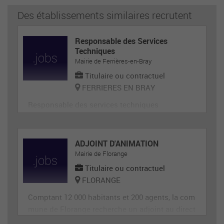
Des établissements similaires recrutent
Responsable des Services
Techniques
Mairie de Ferrières-en-Bray
Titulaire ou contractuel
FERRIERES EN BRAY
Responsable des services techniques
ADJOINT D'ANIMATION
Mairie de Florange
Titulaire ou contractuel
FLORANGE
Comptant 12 000 habitants et 200 agents, la com
mune de Florange recherche un adjoint au direct
eur de site périscolaire, diplômé éventuellement