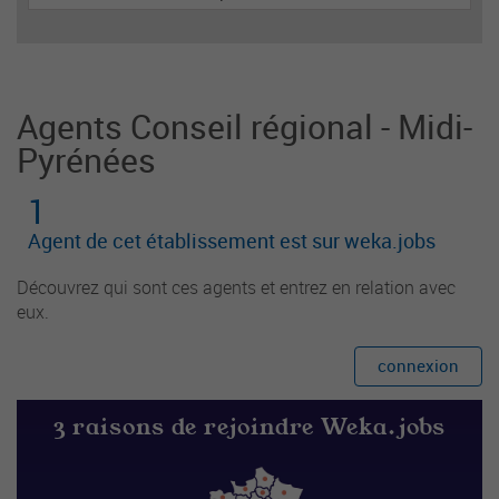
des collections. Il assure le service de lecture pu
blique et la promotion de la lecture auprès des u
sagers et partenaires institutionnels et associatif
s.
Agents Conseil régional - Midi-
Pyrénées
1
Agent de cet établissement est sur weka.jobs
Découvrez qui sont ces agents et entrez en relation avec
eux.
connexion
3 raisons de rejoindre Weka.jobs