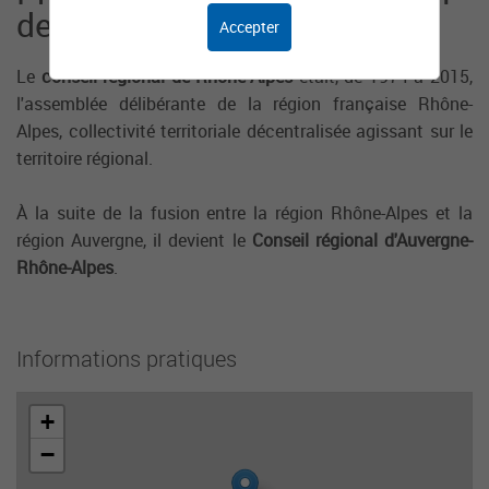
de Rhône-Alpes
Accepter
Le
conseil régional de Rhône-Alpes
était, de 1974 à 2015,
l'assemblée délibérante de la région française Rhône-
Alpes, collectivité territoriale décentralisée agissant sur le
territoire régional.
À la suite de la fusion entre la région Rhône-Alpes et la
région Auvergne, il devient le
Conseil régional d'Auvergne-
Rhône-Alpes
.
Informations pratiques
+
−