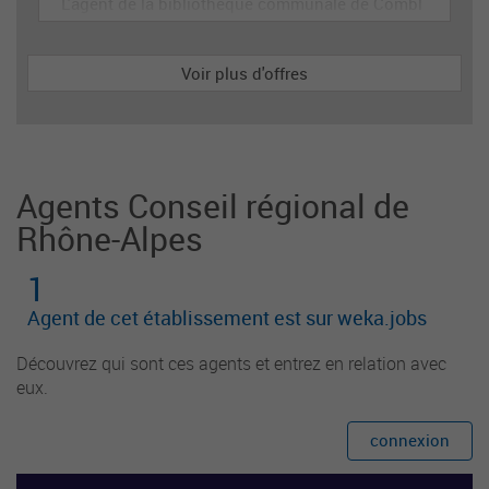
L'agent de la bibliotheque communale de Combl
es participe à l'organisation et la mise en œuvre
de la politique documentaire et la mise en valeur
Voir plus d'offres
des collections. Il assure le service de lecture pu
blique et la promotion de la lecture auprès des u
sagers et partenaires institutionnels et associatif
s.
Agents Conseil régional de
Rhône-Alpes
1
Agent de cet établissement est sur weka.jobs
Découvrez qui sont ces agents et entrez en relation avec
eux.
connexion