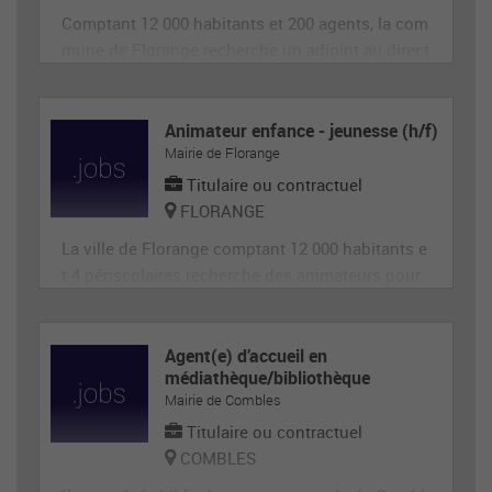
Comptant 12 000 habitants et 200 agents, la com
mune de Florange recherche un adjoint au direct
eur de site périscolaire, diplômé éventuellement
d'un BAFA ou BAFD, disposant d’une expérience
en animation et de compétences administrative
Animateur enfance - jeunesse (h/f)
Mairie de Florange
s, ainsi qu'en gestion d’équipe et en communica
tion (poste de 28h
Titulaire ou contractuel
FLORANGE
La ville de Florange comptant 12 000 habitants e
t 4 périscolaires recherche des animateurs pour
accueillir et animer en toute sécurité les enfants
dans le cadre des accueils de loisirs. Il est garan
t de la sécurité morale, physique et affective des
Agent(e) d’accueil en
médiathèque/bibliothèque
enfants. Il est responsable du groupe d'enfants
Mairie de Combles
et
Titulaire ou contractuel
COMBLES