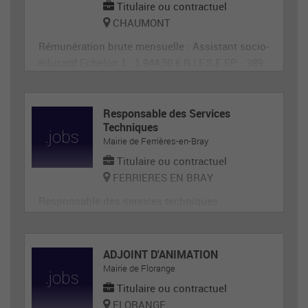
Titulaire ou contractuel
CHAUMONT
Rémunération brute mensuelle : Assistant socio-
éducatif Echelon 1 : 1 944,50 € R.I.F.S.E.EP. : 389
€ SEGUR :
Responsable des Services
Techniques
Mairie de Ferrières-en-Bray
Titulaire ou contractuel
FERRIERES EN BRAY
Responsable des services techniques
ADJOINT D'ANIMATION
Mairie de Florange
Titulaire ou contractuel
FLORANGE