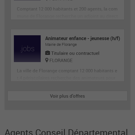
Comptant 12 000 habitants et 200 agents, la com
mune de Florange recherche un adjoint au direct
eur de site périscolaire, diplômé éventuellement
d'un BAFA ou BAFD, disposant d’une expérience
en animation et de compétences administrative
Animateur enfance - jeunesse (h/f)
Mairie de Florange
s, ainsi qu'en gestion d’équipe et en communica
tion (poste de 28h
Titulaire ou contractuel
FLORANGE
La ville de Florange comptant 12 000 habitants e
t 4 périscolaires recherche des animateurs pour
accueillir et animer en toute sécurité les enfants
dans le cadre des accueils de loisirs. Il est garan
Voir plus d'offres
t de la sécurité morale, physique et affective des
enfants. Il est responsable du groupe d'enfants
et
Agents Conseil Départemental