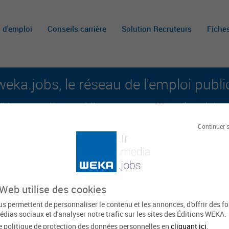
s d'emploi
Conseils carrière
Solution Recruteurs
Fiche
weka.jobs, le réseau de l'emploi publi
é aux carrières publiques et aux offres d'emploi sur 
Continuer 
A
m
c
 Web utilise des cookies
mental - Finistère
s permettent de personnaliser le contenu et les annonces, d'offrir des f
édias sociaux et d'analyser notre trafic sur les sites des Éditions WEKA.
e politique de protection des données personnelles en
cliquant ici
.