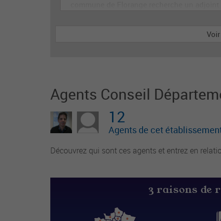
commune de Florange recherche un adjoint
au directeur de site périscolaire, diplômé év
entuellement d'un BAFA ou BAFD, disposan
Voir
t d’une expérience en animation et de comp
étences administratives, ainsi qu'en gestion
d’équipe et en communication (poste de 28
h
Agents Conseil Départemen
12
Agents de cet établissement
Découvrez qui sont ces agents et entrez en relati
3 raisons de 