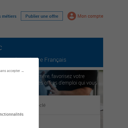
Mon compte
s métiers
Publier une offre
c
tout le territoire Français
sans accepter →
ccélérez votre carrière, favorisez votre
obilité. Trouvez les offres d'emploi qui vous
orrespondent.
onctionnalités