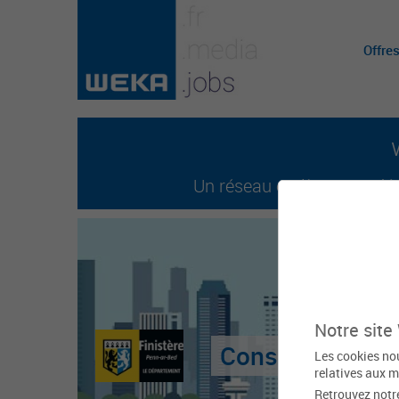
Offre
Un réseau entièrement dédi
Notre site
Conseil Départe
Les cookies nou
relatives aux m
Retrouvez notr