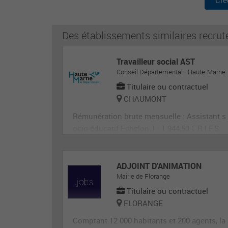
Cré
Des établissements similaires recrut
Travailleur social AST
Conseil Départemental - Haute-Marne
Titulaire ou contractuel
CHAUMONT
Rémunération brute mensuelle : Assistant s
ocio-éducatif Echelon 1 : 1 944,50 € R.I.F.S.
E.EP. : 389 € SEGUR :
ADJOINT D'ANIMATION
Mairie de Florange
Titulaire ou contractuel
FLORANGE
Comptant 12 000 habitants et 200 agents, la