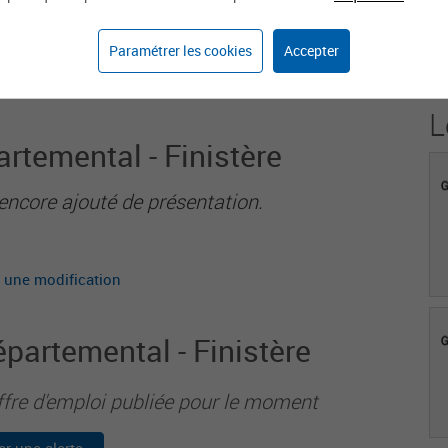
12
Paramétrer les cookies
Accepter
Agents sur weka.jobs
L
rtemental - Finistère
encore ajouté de présentation.
 une modification
épartemental - Finistère
ffre d'emploi publiée pour le moment