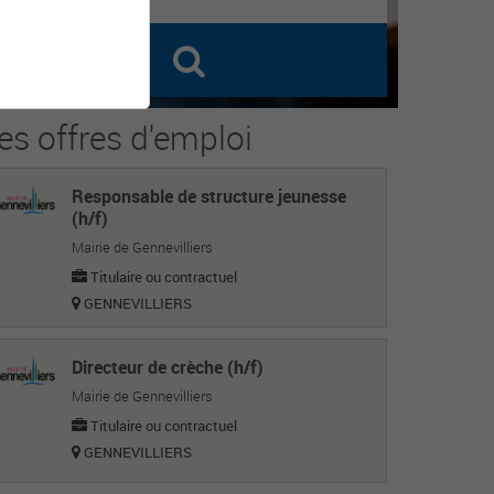
es offres d'emploi
Responsable de structure jeunesse
(h/f)
Mairie de Gennevilliers
Titulaire ou contractuel
GENNEVILLIERS
Directeur de crèche (h/f)
Mairie de Gennevilliers
Titulaire ou contractuel
GENNEVILLIERS