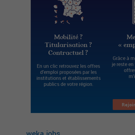
Mobilité ?
Me
Titularisation ?
« emp
Contractuel ?
Grâce à mo
je reste en
En un clic retrouvez les offres
offre
d’emploi proposées par les
m’
institutions et établissements
publics de votre région.
Rejoi
weka.jobs
,