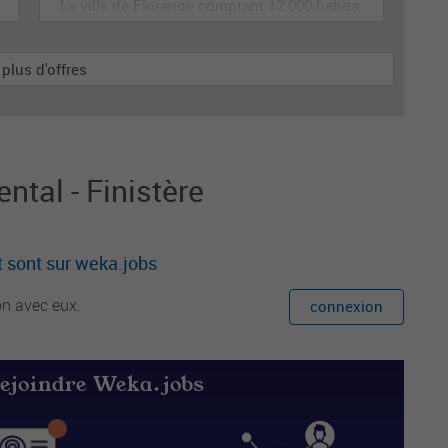
La ville de Florange comptant 12 000 habita
nts et 4 périscolaires recherche des animate
urs pour accueillir et animer en toute sécuri
 plus d'offres
té les enfants dans le cadre des accueils de
loisirs. Il est garant de la sécurité morale, ph
ysique et affective des enfants. Il est respo
nsable du groupe d'enfants et
tal - Finistère
 sont sur weka.jobs
on avec eux.
connexion
rejoindre Weka.jobs