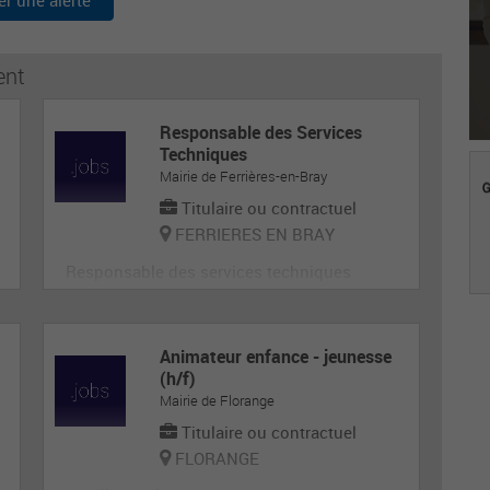
er une alerte
ent
Responsable des Services
Techniques
Mairie de Ferrières-en-Bray
Titulaire ou contractuel
FERRIERES EN BRAY
Responsable des services techniques
Animateur enfance - jeunesse
(h/f)
Mairie de Florange
Titulaire ou contractuel
FLORANGE