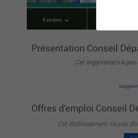
À propos
Offres
Présentation Conseil Dépa
Cet organisme n'a pas 
Suggérer
Offres d'emploi Conseil D
Cet établissement n'a pas d'o