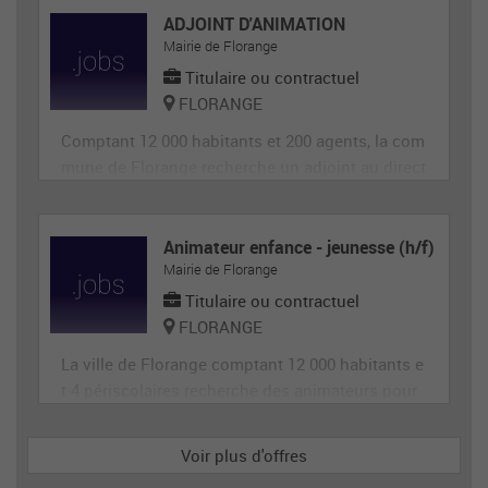
ADJOINT D'ANIMATION
Mairie de Florange
Titulaire ou contractuel
FLORANGE
Comptant 12 000 habitants et 200 agents, la com
mune de Florange recherche un adjoint au direct
eur de site périscolaire, diplômé éventuellement
d'un BAFA ou BAFD, disposant d’une expérience
en animation et de compétences administrative
Animateur enfance - jeunesse (h/f)
Mairie de Florange
s, ainsi qu'en gestion d’équipe et en communica
tion (poste de 28h
Titulaire ou contractuel
FLORANGE
La ville de Florange comptant 12 000 habitants e
t 4 périscolaires recherche des animateurs pour
accueillir et animer en toute sécurité les enfants
dans le cadre des accueils de loisirs. Il est garan
Voir plus d'offres
t de la sécurité morale, physique et affective des