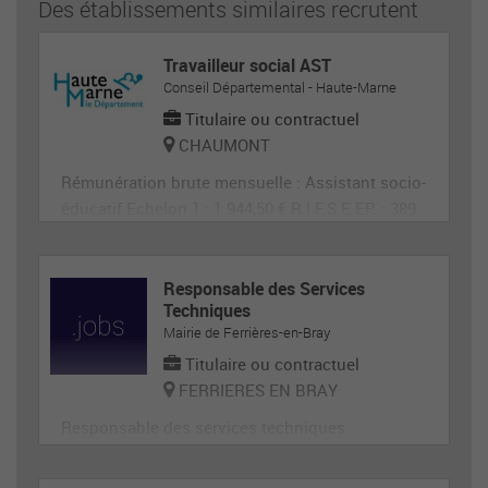
Des établissements similaires recrutent
Travailleur social AST
Conseil Départemental - Haute-Marne
Titulaire ou contractuel
CHAUMONT
Rémunération brute mensuelle : Assistant socio-
éducatif Echelon 1 : 1 944,50 € R.I.F.S.E.EP. : 389
€ SEGUR :
Responsable des Services
Techniques
Mairie de Ferrières-en-Bray
Titulaire ou contractuel
FERRIERES EN BRAY
Responsable des services techniques