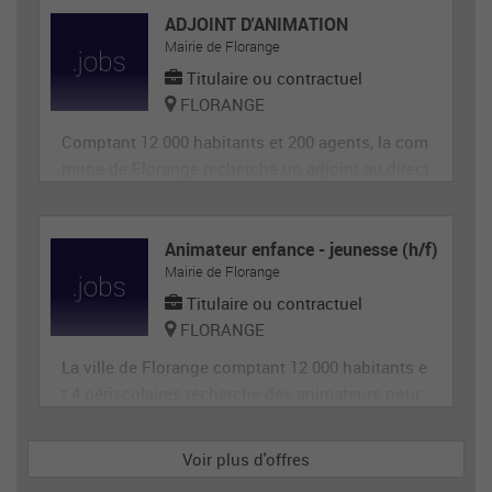
ADJOINT D'ANIMATION
Mairie de Florange
Titulaire ou contractuel
FLORANGE
Comptant 12 000 habitants et 200 agents, la com
mune de Florange recherche un adjoint au direct
eur de site périscolaire, diplômé éventuellement
d'un BAFA ou BAFD, disposant d’une expérience
en animation et de compétences administrative
Animateur enfance - jeunesse (h/f)
Mairie de Florange
s, ainsi qu'en gestion d’équipe et en communica
tion (poste de 28h
Titulaire ou contractuel
FLORANGE
La ville de Florange comptant 12 000 habitants e
t 4 périscolaires recherche des animateurs pour
accueillir et animer en toute sécurité les enfants
dans le cadre des accueils de loisirs. Il est garan
Voir plus d'offres
t de la sécurité morale, physique et affective des