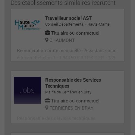
Des établissements similaires recrutent
Travailleur social AST
Conseil Départemental - Haute-Marne
Titulaire ou contractuel
CHAUMONT
Rémunération brute mensuelle : Assistant socio-
éducatif Echelon 1 : 1 944,50 € R.I.F.S.E.EP. : 389
€ SEGUR :
Responsable des Services
Techniques
Mairie de Ferrières-en-Bray
Titulaire ou contractuel
FERRIERES EN BRAY
Responsable des services techniques