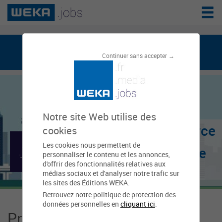
weka.jobs, le réseau de l'emploi public
Continuer sans accepter →
Notre site Web utilise des
Chambre de commerce
cookies
Les cookies nous permettent de
et d'industrie (CCI) de
personnaliser le contenu et les annonces,
d'offrir des fonctionnalités relatives aux
Bordeaux
médias sociaux et d'analyser notre trafic sur
les sites des Éditions WEKA.
Retrouvez notre politique de protection des
données personnelles en
cliquant ici
.
Présentation Chambre de