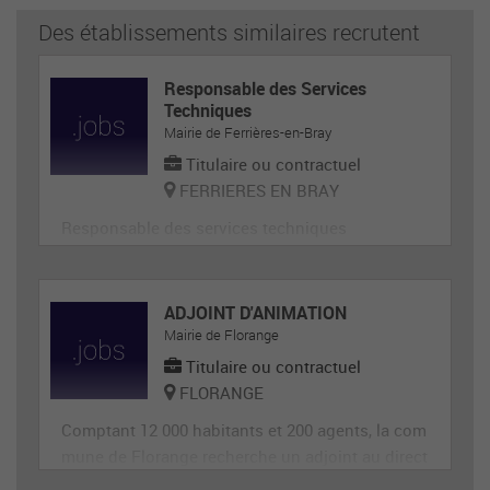
Des établissements similaires recrutent
Responsable des Services
Techniques
Mairie de Ferrières-en-Bray
Titulaire ou contractuel
FERRIERES EN BRAY
Responsable des services techniques
ADJOINT D'ANIMATION
Mairie de Florange
Titulaire ou contractuel
FLORANGE
Comptant 12 000 habitants et 200 agents, la com
mune de Florange recherche un adjoint au direct
eur de site périscolaire, diplômé éventuellement