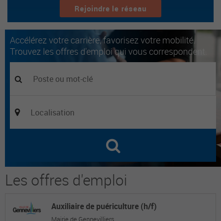
Rejoindre le réseau
Accélérez votre carrière, favorisez votre mobilité.
Trouvez les offres d'emploi qui vous correspondent.
Les offres d'emploi
Auxiliaire de puériculture (h/f)
Mairie de Gennevilliers