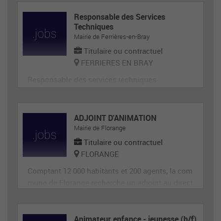
Responsable des Services
Techniques
Mairie de Ferrières-en-Bray
Titulaire ou contractuel
FERRIERES EN BRAY
Responsable des services techniques
ADJOINT D'ANIMATION
Mairie de Florange
Titulaire ou contractuel
FLORANGE
Comptant 12 000 habitants et 200 agents, la com
mune de Florange recherche un adjoint au direct
eur de site périscolaire, diplômé éventuellement
d'un BAFA ou BAFD, disposant d’une expérience
en animation et de compétences administrative
Animateur enfance - jeunesse (h/f)