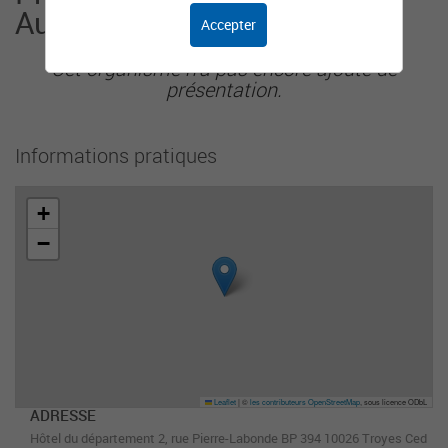
Aube
Accepter
Cet organisme n'a pas encore ajouté de
présentation.
Informations pratiques
+
−
Leaflet
|
©
les contributeurs OpenStreetMap
, sous licence ODbL
ADRESSE
Hôtel du département 2, rue Pierre-Labonde BP 394 10026 Troyes Ced