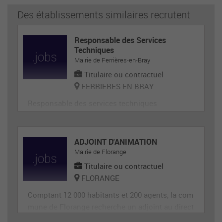
Des établissements similaires recrutent
Responsable des Services
Techniques
Mairie de Ferrières-en-Bray
Titulaire ou contractuel
FERRIERES EN BRAY
Responsable des services techniques
ADJOINT D'ANIMATION
Mairie de Florange
Titulaire ou contractuel
FLORANGE
Comptant 12 000 habitants et 200 agents, la com
mune de Florange recherche un adjoint au direct
eur de site périscolaire, diplômé éventuellement