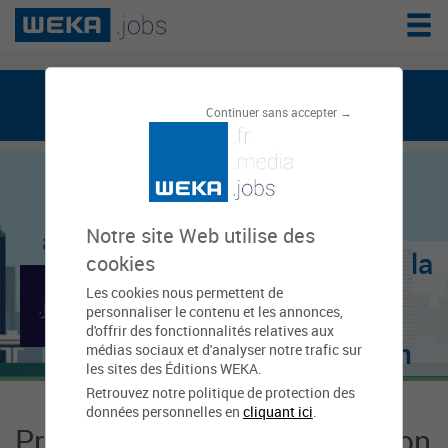
weka.jobs, le réseau de l'emploi public
Continuer sans accepter →
Notre site Web utilise des
Centre de gestion de la
cookies
Les cookies nous permettent de
fonction publique
personnaliser le contenu et les annonces,
d'offrir des fonctionnalités relatives aux
territoriale - Bas-Rhin
médias sociaux et d'analyser notre trafic sur
les sites des Éditions WEKA.
Retrouvez notre politique de protection des
données personnelles en
cliquant ici
.
Présentation Centre de gestion