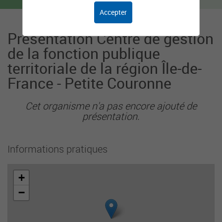
Accepter
Présentation Centre de gestion
de la fonction publique
territoriale de la région Île-de-
France - Petite Couronne
Cet organisme n'a pas encore ajouté de
présentation.
Informations pratiques
+
−