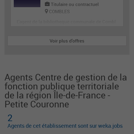
Titulaire ou contractuel
COMBLES
L'agent de la bibliotheque communale de Combl
es participe à l'organisation et la mise en œuvre
de la politique documentaire et la mise en valeur
Voir plus d'offres
des collections. Il assure le service de lecture pu
blique et la promotion de la lecture auprès des u
sagers et partenaires institutionnels et associatif
s.
Agents Centre de gestion de la
fonction publique territoriale
de la région Île-de-France -
Petite Couronne
2
Agents de cet établissement sont sur weka.jobs