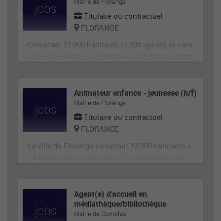
Mairie de Florange
Titulaire ou contractuel
FLORANGE
Comptant 12 000 habitants et 200 agents, la com
mune de Florange recherche un adjoint au direct
eur de site périscolaire, diplômé éventuellement
d'un BAFA ou BAFD, disposant d’une expérience
en animation et de compétences administrative
Animateur enfance - jeunesse (h/f)
Mairie de Florange
s, ainsi qu'en gestion d’équipe et en communica
tion (poste de 28h
Titulaire ou contractuel
FLORANGE
La ville de Florange comptant 12 000 habitants e
t 4 périscolaires recherche des animateurs pour
accueillir et animer en toute sécurité les enfants
dans le cadre des accueils de loisirs. Il est garan
t de la sécurité morale, physique et affective des
Agent(e) d’accueil en
médiathèque/bibliothèque
enfants. Il est responsable du groupe d'enfants
Mairie de Combles
et