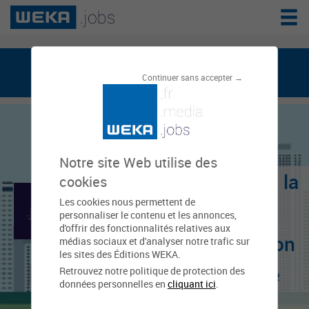
weka.jobs, le réseau de l'emploi public
Continuer sans accepter →
Notre site Web utilise des
Centre de gestion de la
cookies
Les cookies nous permettent de
fonction publique
personnaliser le contenu et les annonces,
d'offrir des fonctionnalités relatives aux
territoriale de la région
médias sociaux et d'analyser notre trafic sur
les sites des Éditions WEKA.
Île-de-France - Petite
Retrouvez notre politique de protection des
données personnelles en
cliquant ici
.
Couronne