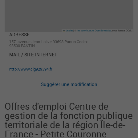
Leaflet
|
©
les contributeurs OpenStreetMap
, sous licence ODbL
ADRESSE
157, avenue Jean-Lolive 93698 Pantin Cedex
93500 PANTIN
MAIL / SITE INTERNET
http://www.cig929394.fr
Suggérer une modification
Offres d'emploi Centre de
gestion de la fonction publique
territoriale de la région Île-de-
France - Petite Couronne