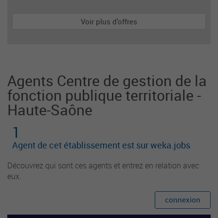
es participe à l'organisation et la mise en œuvre
de la politique documentaire et la mise en valeur
Voir plus d'offres
des collections. Il assure le service de lecture pu
blique et la promotion de la lecture auprès des u
sagers et partenaires institutionnels et associatif
s.
Agents Centre de gestion de la
fonction publique territoriale -
Haute-Saône
1
Agent de cet établissement est sur weka.jobs
Découvrez qui sont ces agents et entrez en relation avec
eux.
connexion