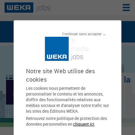
weka.jobs, le réseau de l'emploi public
Continuer sans accepter →
Notre site Web utilise des
Centre de gestion de la
cookies
Les cookies nous permettent de
fonction publique
personnaliser le contenu et les annonces,
d'offrir des fonctionnalités relatives aux
territoriale - Haute-
médias sociaux et d'analyser notre trafic sur
les sites des Éditions WEKA.
Saône
Retrouvez notre politique de protection des
données personnelles en
cliquant ici
.