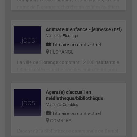
mune de Florange recherche un adjoint au direct
eur de site périscolaire, diplômé éventuellement
d'un BAFA ou BAFD, disposant d’une expérience
en animation et de compétences administrative
Animateur enfance - jeunesse (h/f)
Mairie de Florange
s, ainsi qu'en gestion d’équipe et en communica
tion (poste de 28h
Titulaire ou contractuel
FLORANGE
La ville de Florange comptant 12 000 habitants e
t 4 périscolaires recherche des animateurs pour
accueillir et animer en toute sécurité les enfants
dans le cadre des accueils de loisirs. Il est garan
t de la sécurité morale, physique et affective des
Agent(e) d’accueil en
médiathèque/bibliothèque
enfants. Il est responsable du groupe d'enfants
Mairie de Combles
et
Titulaire ou contractuel
COMBLES
L'agent de la bibliotheque communale de Combl