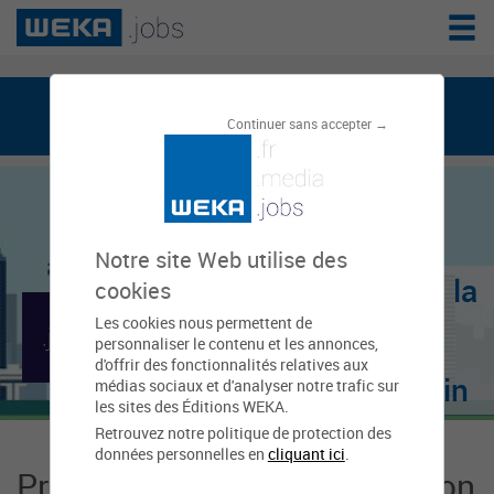
weka.jobs, le réseau de l'emploi public
Continuer sans accepter →
Notre site Web utilise des
Centre de gestion de la
cookies
Les cookies nous permettent de
fonction publique
personnaliser le contenu et les annonces,
d'offrir des fonctionnalités relatives aux
territoriale - Haut-Rhin
médias sociaux et d'analyser notre trafic sur
les sites des Éditions WEKA.
Retrouvez notre politique de protection des
données personnelles en
cliquant ici
.
Présentation Centre de gestion