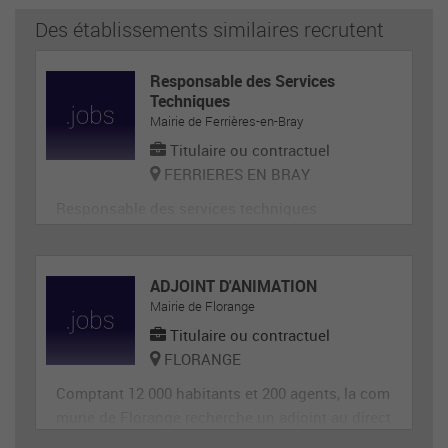
Des établissements similaires recrutent
Responsable des Services
Techniques
Mairie de Ferrières-en-Bray
Titulaire ou contractuel
FERRIERES EN BRAY
Responsable des services techniques
ADJOINT D'ANIMATION
Mairie de Florange
Titulaire ou contractuel
FLORANGE
Comptant 12 000 habitants et 200 agents, la com
mune de Florange recherche un adjoint au direct
eur de site périscolaire, diplômé éventuellement