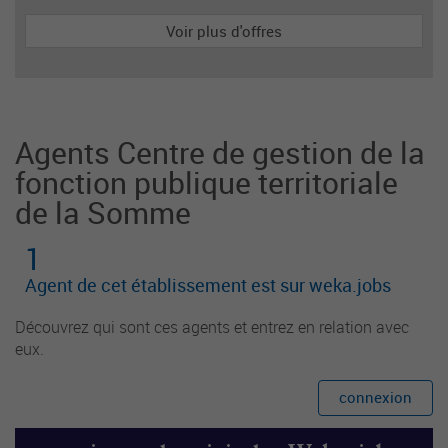
de la politique documentaire et la mise en valeur
Voir plus d'offres
des collections. Il assure le service de lecture pu
blique et la promotion de la lecture auprès des u
sagers et partenaires institutionnels et associatif
s.
Agents Centre de gestion de la
fonction publique territoriale
de la Somme
1
Agent de cet établissement est sur weka.jobs
Découvrez qui sont ces agents et entrez en relation avec
eux.
connexion