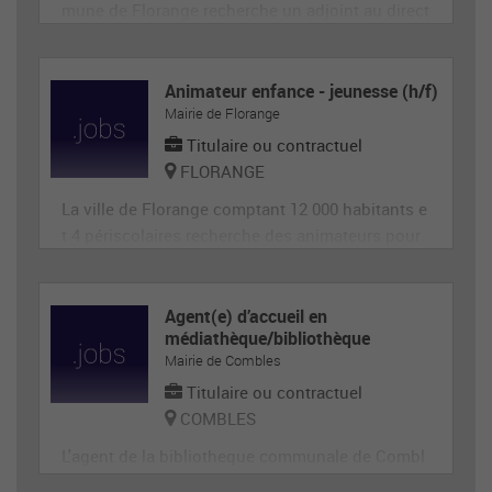
mune de Florange recherche un adjoint au direct
eur de site périscolaire, diplômé éventuellement
d'un BAFA ou BAFD, disposant d’une expérience
en animation et de compétences administrative
Animateur enfance - jeunesse (h/f)
Mairie de Florange
s, ainsi qu'en gestion d’équipe et en communica
tion (poste de 28h
Titulaire ou contractuel
FLORANGE
La ville de Florange comptant 12 000 habitants e
t 4 périscolaires recherche des animateurs pour
accueillir et animer en toute sécurité les enfants
dans le cadre des accueils de loisirs. Il est garan
t de la sécurité morale, physique et affective des
Agent(e) d’accueil en
médiathèque/bibliothèque
enfants. Il est responsable du groupe d'enfants
Mairie de Combles
et
Titulaire ou contractuel
COMBLES
L'agent de la bibliotheque communale de Combl
es participe à l'organisation et la mise en œuvre