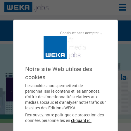
weka.jobs, le réseau de l'emploi public
Continuer sans accepter →
Notre site Web utilise des
Centre de gestion de la
cookies
Les cookies nous permettent de
fonction publique
personnaliser le contenu et les annonces,
d'offrir des fonctionnalités relatives aux
territoriale de la
médias sociaux et d'analyser notre trafic sur
les sites des Éditions WEKA.
Somme
Retrouvez notre politique de protection des
données personnelles en
cliquant ici
.