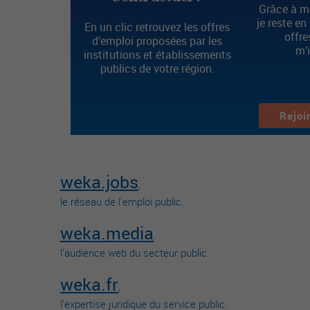
Grâce à mo
je reste en
En un clic retrouvez les offres
offre
d’emploi proposées par les
m’
institutions et établissements
publics de votre région.
Rejoi
weka.jobs
,
le réseau de l’emploi public.
weka.media
,
l’audience web du secteur public.
weka.fr
,
l’expertise juridique du service public.