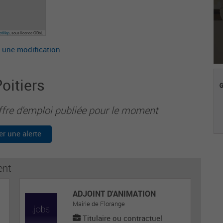
eetMap
, sous licence ODbL
 une modification
oitiers
ffre d'emploi publiée pour le moment
er une alerte
ent
ADJOINT D'ANIMATION
Mairie de Florange
Titulaire ou contractuel