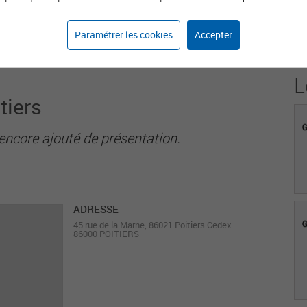
2
Paramétrer les cookies
Accepter
Agents sur weka.jobs
L
tiers
encore ajouté de présentation.
ADRESSE
45 rue de la Marne, 86021 Poitiers Cedex
86000 POITIERS