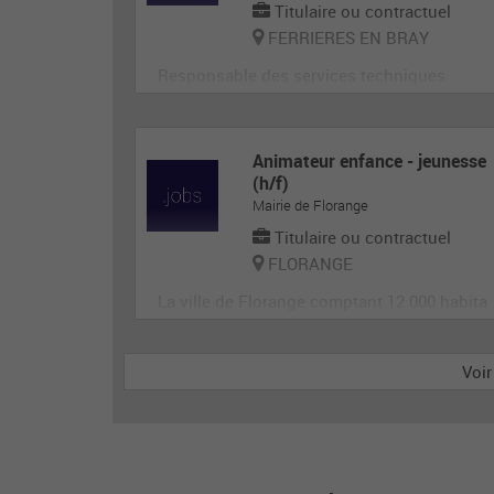
Titulaire ou contractuel
FERRIERES EN BRAY
Responsable des services techniques
Animateur enfance - jeunesse
(h/f)
Mairie de Florange
Titulaire ou contractuel
FLORANGE
La ville de Florange comptant 12 000 habita
nts et 4 périscolaires recherche des animate
urs pour accueillir et animer en toute sécuri
Voir
té les enfants dans le cadre des accueils de
loisirs. Il est garant de la sécurité morale, ph
ysique et affective des enfants. Il est respo
nsable du groupe d'enfants et