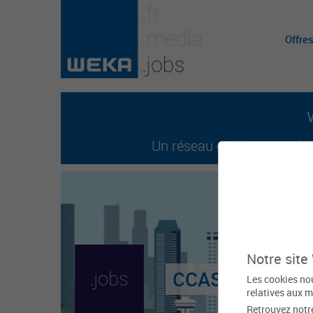
Offre
Un réseau entièrement dédi
Notre site
CCAS de Poitie
Les cookies nou
relatives aux m
Retrouvez notr