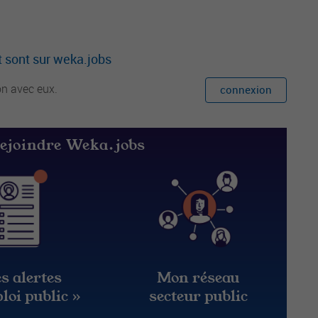
 sont sur weka.jobs
on avec eux.
connexion
rejoindre Weka.jobs
s alertes
Mon réseau
loi public »
secteur public