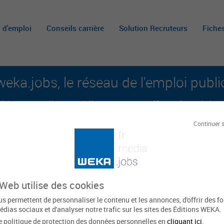
s d'emploi
Conseils carrière
Solution Recruteurs
Fiche
weka.jobs, le réseau de l'emploi publi
é aux carrières publiques et aux offres d'emploi sur 
Continuer 
A
m
c
 Web utilise des cookies
rs
s permettent de personnaliser le contenu et les annonces, d'offrir des f
édias sociaux et d'analyser notre trafic sur les sites des Éditions WEKA.
e politique de protection des données personnelles en
cliquant ici
.