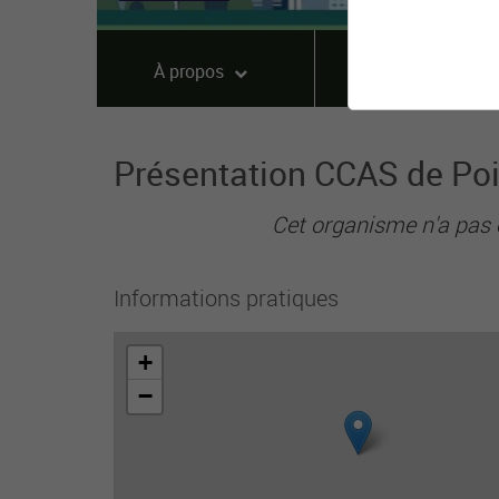
À propos
Offres
Présentation CCAS de Poi
Cet organisme n'a pas 
Informations pratiques
+
−