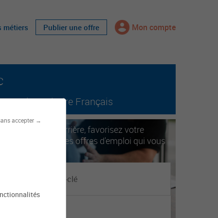
Mon compte
s métiers
Publier une offre
c
tout le territoire Français
sans accepter →
ccélérez votre carrière, favorisez votre
obilité. Trouvez les offres d'emploi qui vous
orrespondent.
onctionnalités