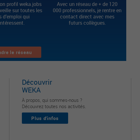
n profil weka.jobs
Avec un réseau de + de 120
 veille sur toutes les
000 professionnels, je rentre en
s d’emploi qui
contact direct avec mes
intéressent.
futurs collègues.
ndre le réseau
Découvrir
WEKA
À propos, qui sommes-nous ?
Découvrez toutes nos activités.
Plus d'infos