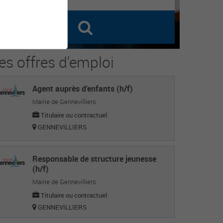
es offres d'emploi
Agent auprès d'enfants (h/f)
Mairie de Gennevilliers
Titulaire ou contractuel
GENNEVILLIERS
Responsable de structure jeunesse
(h/f)
Mairie de Gennevilliers
Titulaire ou contractuel
GENNEVILLIERS