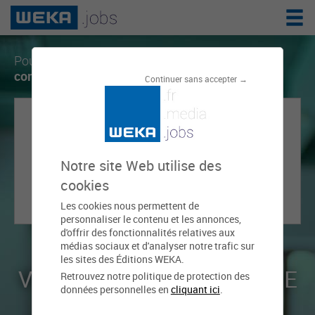
Pour créer une alerte, vous devez disposer d'
un
compte sur weka.jobs
.
Continuer sans accepter →
Notre site Web utilise des
RECEVEZ LES
cookies
NOUVELLES OFFRES
Les cookies nous permettent de
qui correspondent à votre recherche.
personnaliser le contenu et les annonces,
d'offrir des fonctionnalités relatives aux
médias sociaux et d'analyser notre trafic sur
les sites des Éditions WEKA.
VOUS N'AVEZ PAS ENCORE
Retrouvez notre politique de protection des
données personnelles en
cliquant ici
.
DE COMPTE ?