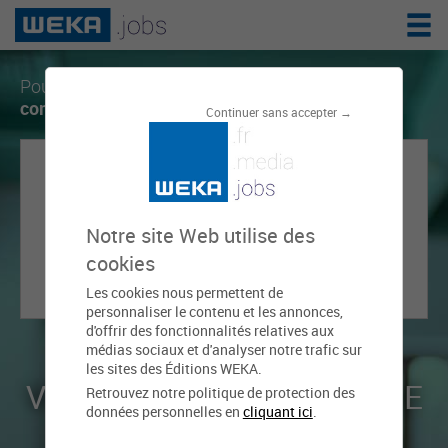
Pour créer une alerte, vous devez disposer d'
un
compte sur weka.jobs
.
Continuer sans accepter →
Notre site Web utilise des
RECEVEZ LES
cookies
NOUVELLES OFFRES
Les cookies nous permettent de
qui correspondent à votre recherche.
personnaliser le contenu et les annonces,
d'offrir des fonctionnalités relatives aux
médias sociaux et d'analyser notre trafic sur
les sites des Éditions WEKA.
VOUS N'AVEZ PAS ENCORE
Retrouvez notre politique de protection des
données personnelles en
cliquant ici
.
DE COMPTE ?