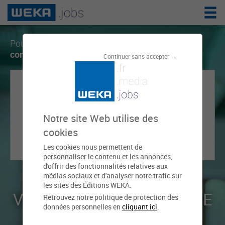
Pour créer une alerte, vous devez disposer d'
un
compte sur weka.jobs
.
Continuer sans accepter →
Notre site Web utilise des
RECEVEZ LES
cookies
NOUVELLES OFFRES
Les cookies nous permettent de
qui correspondent à votre recherche.
personnaliser le contenu et les annonces,
d'offrir des fonctionnalités relatives aux
médias sociaux et d'analyser notre trafic sur
les sites des Éditions WEKA.
VOUS N'AVEZ PAS ENCORE
Retrouvez notre politique de protection des
données personnelles en
cliquant ici
.
DE COMPTE ?