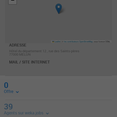
−
Leaflet
|
©
les contributeurs OpenStreetMap
, sous licence ODbL
ADRESSE
Hôtel du département 12 , rue des Saints-pères
77000 MELUN
MAIL / SITE INTERNET
0
Offre
39
Agents sur weka.jobs