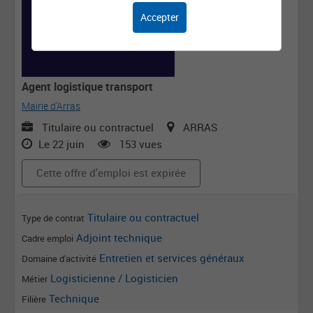
Accepter
Agent logistique transport
Mairie d'Arras
Titulaire ou contractuel
ARRAS
Le 22 juin
153 vues
Cette offre d'emploi est expirée
Titulaire ou contractuel
Type de contrat
Adjoint technique
Cadre emploi
Entretien et services généraux
Domaine d'activité
Logisticienne / Logisticien
Métier
Technique
Filière