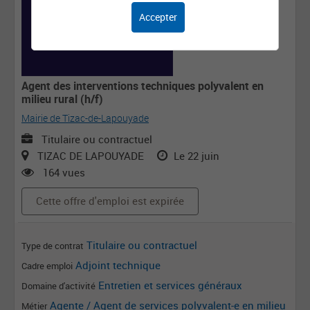
Accepter
Agent des interventions techniques polyvalent en
milieu rural (h/f)
Mairie de Tizac-de-Lapouyade
Titulaire ou contractuel
TIZAC DE LAPOUYADE
Le 22 juin
164 vues
Cette offre d'emploi est expirée
Titulaire ou contractuel
Type de contrat
Adjoint technique
Cadre emploi
Entretien et services généraux
Domaine d'activité
Agente / Agent de services polyvalent-e en milieu
Métier