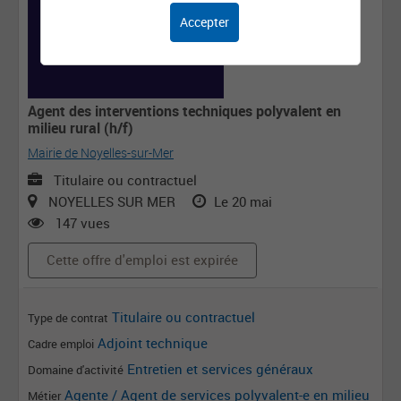
Accepter
Agent des interventions techniques polyvalent en
milieu rural (h/f)
Mairie de Noyelles-sur-Mer
Titulaire ou contractuel
NOYELLES SUR MER
Le 20 mai
147 vues
Cette offre d'emploi est expirée
Titulaire ou contractuel
Type de contrat
Adjoint technique
Cadre emploi
Entretien et services généraux
Domaine d'activité
Agente / Agent de services polyvalent-e en milieu
Métier