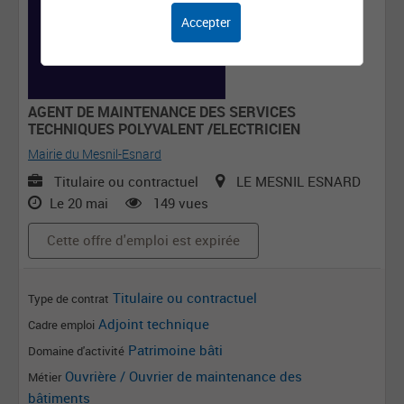
Accepter
AGENT DE MAINTENANCE DES SERVICES
TECHNIQUES POLYVALENT /ELECTRICIEN
Mairie du Mesnil-Esnard
Titulaire ou contractuel
LE MESNIL ESNARD
Le 20 mai
149 vues
Cette offre d'emploi est expirée
Titulaire ou contractuel
Type de contrat
Adjoint technique
Cadre emploi
Patrimoine bâti
Domaine d'activité
Ouvrière / Ouvrier de maintenance des
Métier
bâtiments